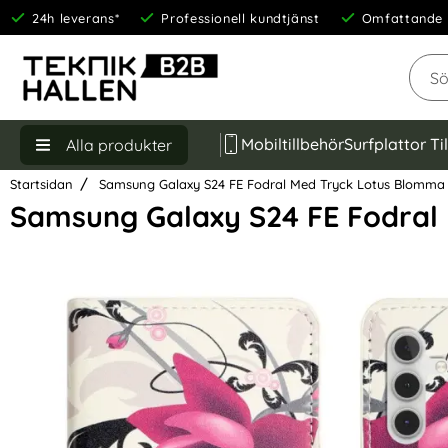
24h leverans*
Professionell kundtjänst
Omfattande 
Sök
Mobiltillbehör
Surfplattor Ti
Alla produkter
Startsidan
Samsung Galaxy S24 FE Fodral Med Tryck Lotus Blomma
Samsung Galaxy S24 FE Fodral
Hoppa
över
Bilder