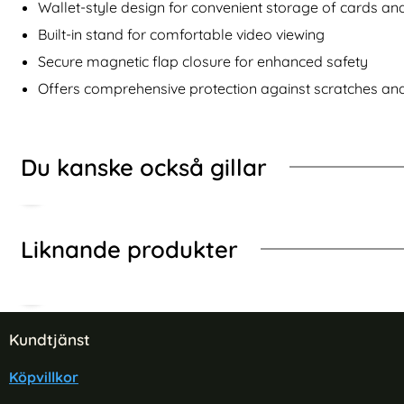
FE Linsskydd Svart
Samsung Galaxy S24 FE 2-PACK Original Skärmskyd
Köp
NILLKIN Samsung Gala
Wallet-style design for convenient storage of cards an
I lager
I lager
Tillgänglighet:
Tillgänglighet:
Built-in stand for comfortable video viewing
Secure magnetic flap closure for enhanced safety
Offers comprehensive protection against scratches an
Du kanske också gillar
Liknande produkter
Sidfot Blandad info och länkar
Kundtjänst
Köpvillkor