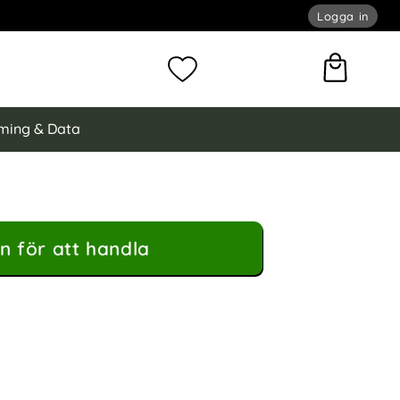
Logga in
omför sökning
Mina favoriter
ming & Data
n för att handla
odral Med Tryck Lotus Blomma som favorit