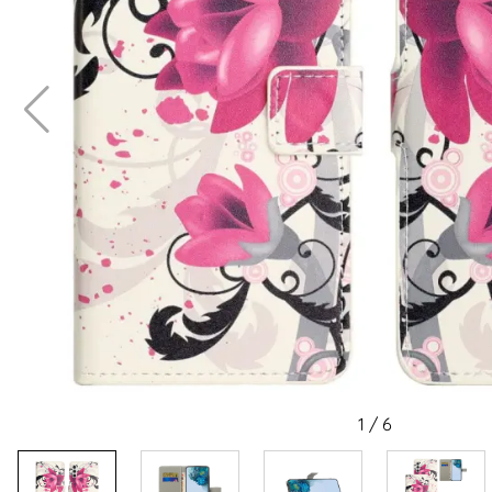
1
/
6