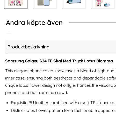
Andra köpte även
Produktbeskrivning
Samsung Galaxy S24 FE Skal Med Tryck Lotus Blomma
This elegant phone cover showcases a blend of high-quali
inner case, ensuring both aesthetics and dependable safe
unique lotus flower design not only enhances the visual a
phone stand out from the crowd.
Samsung Galaxy S24 FE 2-PACK
NILLKIN Samsung 
Exquisite PU leather combined with a soft TPU inner cas
Original Skärmskydd Film
MagSafe Frosted
Art. nr 235335
Distinct lotus flower pattern for a fashionable appeara
Art. nr 230842
rea pris
rea pris
249 kr
161 kr
tidigare pris
tidigare pris
249 kr
161 kr