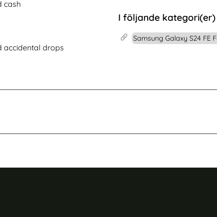
d Film
xy S24 FE Skal MagSafe Frosted Shield Pro Svart
Köp
ENKAY Samsung Galaxy S24 
Köp
d cash
I lager
Tillgänglighet:
I följande kategori(er)
Samsung Galaxy S24 FE F
d accidental drops