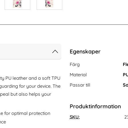
Egenskaper
Egenskaper/attribut för de
Attribut
Värde
Färg
Fl
Material
PU
ty PU leather and a soft TPU
Passar till
Sa
guarding for your device. The
ppeal but also helps your
Produktinformation
Galaxy S24 FE Skal
ENKAY Samsung Galaxy S24 FE
e for optimal protection
 Shield Pro Svart
SKU:
Linsskydd Grön
2
nce
Art. nr 231057
rea pris
136 kr
tidigare pris
136 kr