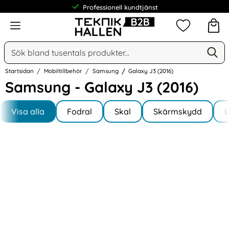
Professionell kundtjänst
Meny
Mina favorit
Sök
Ge
Sök på Narse Group AB
Startsidan
Mobiltillbehör
Samsung
Galaxy J3 (2016)
Samsung - Galaxy J3 (2016)
Underkategorier
Hoppa
till
Visa alla
Fodral
Skal
Skärmskydd
I Galaxy J3 (2016)
produkter