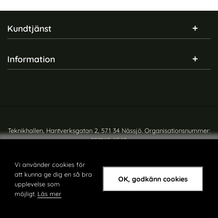
Sidfot Blandad info och länkar
Kundtjänst
Information
Teknikhallen, Hantverksgatan 2, 571 34 Nässjö. Organisationsnummer:
559165-6540
Copyright © teknikhallen.se
Vi använder cookies för
att kunna ge dig en så bra
OK, godkänn cookies
upplevelse som
möjligt.
Läs mer