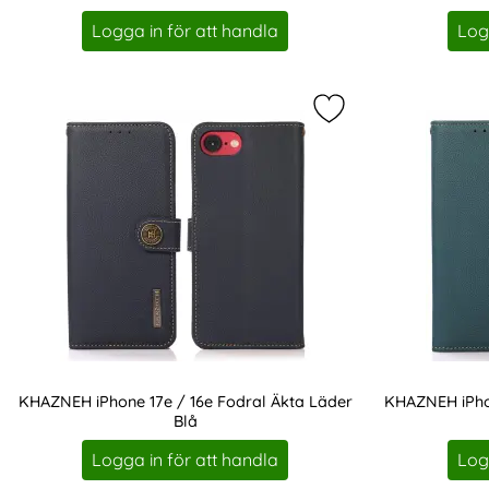
Art. nr 237476
Art. nr 237478
Logga in för att handla
Log
Markera kHAZNEH iP
KHAZNEH iPhone 17e / 16e Fodral Äkta Läder
KHAZNEH iPhon
Blå
Art. nr 237482
Art. nr 237483
Logga in för att handla
Log