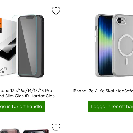
t iPhone 17e / 16e Skal MagSafe Kevlar Svart som favorit
Markera spigen iPhone 17e/16e/14/
Phone 17e/16e/14/13/13 Pro
iPhone 17e / 16e Skal MagSafe
d Slim Glas.tR Härdat Glas
Art. nr 232314
ga in för att handla
Logga in för att ha
hone 17e / 16e Fodral Äkta Läder Svart som favorit
Markera dG.MING iPhone 17e / 16e 2