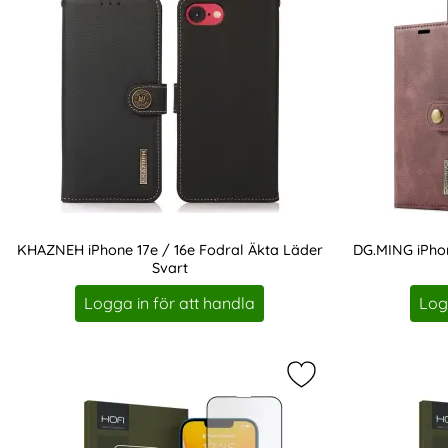
KHAZNEH iPhone 17e / 16e Fodral Äkta Läder
DG.MING iPhon
Svart
Art. nr 237481
Art. nr 241002
Logga in för att handla
Log
Markera hOFI iPhon