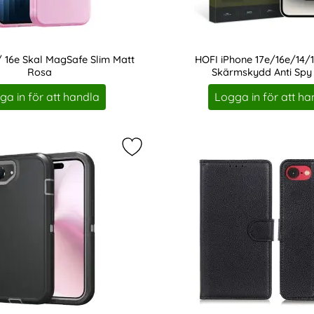
/ 16e Skal MagSafe Slim Matt
HOFI iPhone 17e/16e/14/
Rosa
Skärmskydd Anti Spy
Art. nr 233592
ga in för att handla
Logga in för att ha
/16e Skal Extreme Shockproof Hybrid Svart/Orange som favo
Markera iPhone 17e / 16e Skal Ext