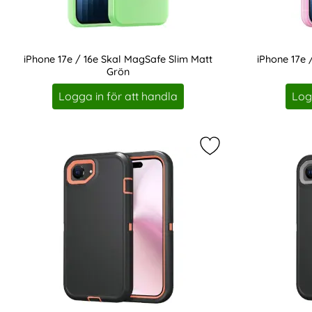
iPhone 17e / 16e Skal MagSafe Slim Matt
iPhone 17e 
Grön
Art. nr 232318
Art. nr 232319
Logga in för att handla
Log
Markera iPhone 17e