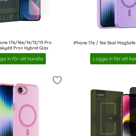
one 17e/16e/14/13/13 Pro
iPhone 17e / 16e Skal MagSafe 
kydd Pro+ Hybrid Glas
Art. nr 232316
ga in för att handla
Logga in för att ha
/ 16e Skal MagSafe Slim Matt Grön som favorit
Markera iPhone 17e / 16e Skal Mag