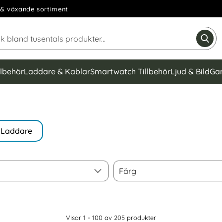
& växande sortiment
Sök på Narse Group AB
Gen
llbehör
Laddare & Kablar
Smartwatch Tillbehör
Ljud & Bild
Ga
Laddare
Färg
Färg
Visar 1 - 100 av
205
produkter