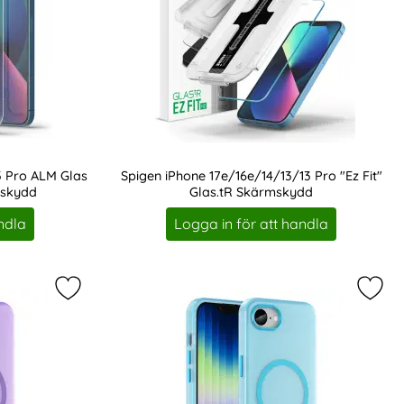
3 Pro ALM Glas
Spigen iPhone 17e/16e/14/13/13 Pro "Ez Fit"
mskydd
Glas.tR Skärmskydd
Art. nr 210924
ndla
Logga in för att handla
som favorit
/13 Pro Skärmskydd Pro+ Hybrid Glas som favorit
Markera iPhone 17e / 16e Skal MagSafe Slim Matt L
Marke