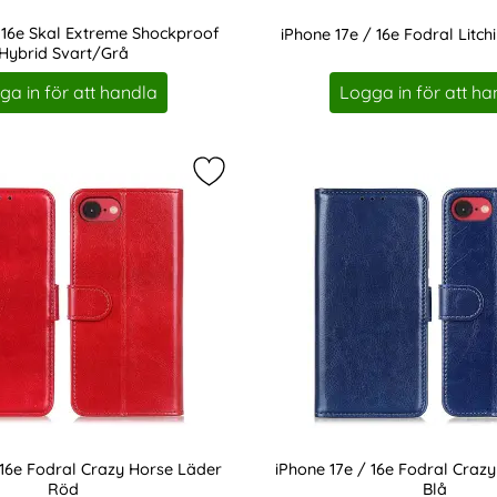
 16e Skal Extreme Shockproof
iPhone 17e / 16e Fodral Litch
Hybrid Svart/Grå
Art. nr 237472
ga in för att handla
Logga in för att ha
/ 16e Fodral Litchi Läder Röd som favorit
Markera iPhone 17e / 16e Fodral C
 16e Fodral Crazy Horse Läder
iPhone 17e / 16e Fodral Craz
Röd
Blå