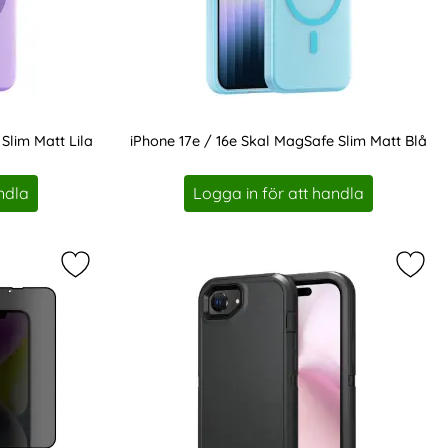
Slim Matt Lila
iPhone 17e / 16e Skal MagSafe Slim Matt Blå
Art. nr 232317
ndla
Logga in för att handla
Safe Slim Matt Rosa som favorit
Markera hOFI iPhone 17e/16e/14/13/13 Pro Skärmsk
Marke