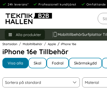
24h leverans*
Professionell kundtjänst
Omfattande 
Sök
Mobiltillbehör
Surfplattor Ti
Alla produkter
Startsidan
Mobiltillbehör
Apple
iPhone 16e
iPhone 16e Tillbehör
Underkategorier
Hoppa
till
Visa alla
Skal
Fodral
Skärmskydd
I iPhone 16e
produkter
Filtrera & sortera
Sortera
Material
Hoppa
Sortera på standard
Material
över
filtersektionen