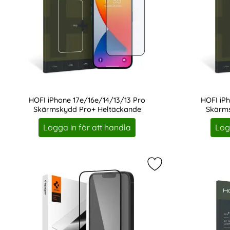
HOFI iPhone 17e/16e/14/13/13 Pro
HOFI iPh
Skärmskydd Pro+ Heltäckande
Skärms
Art. nr 209499
Art. nr 20950
Logga in för att handla
Log
Markera spigen iPh