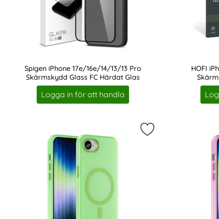
Spigen iPhone 17e/16e/14/13/13 Pro
HOFI iPh
Skärmskydd Glass FC Härdat Glas
Skärms
Art. nr 210953
Art. nr 211004
Logga in för att handla
Log
Markera iPhone 17e 