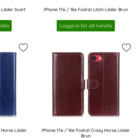
i Läder Svart
iPhone 17e / 16e Fodral Litchi Läder Brun
Art. nr 237473
ndla
Logga in för att handla
razy Horse Läder Röd som favorit
Markera iPhone 17e / 16e Fodral Crazy Horse Läde
Marke
y Horse Läder
iPhone 17e / 16e Fodral Crazy Horse Läder
Brun