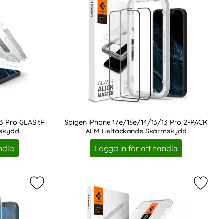
3 Pro GLAS.tR
Spigen iPhone 17e/16e/14/13/13 Pro 2-PACK
mskydd
ALM Heltäckande Skärmskydd
Art. nr 202292
ndla
Logga in för att handla
vorit
/13 Pro Skärmskydd Pro+ Härdat Glas som favorit
Markera spigen iPhone 17e/16e/14/13/13 Pro ALM 
Marke