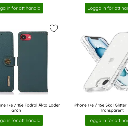
Art. nr 237479
ga in för att handla
Logga in för att ha
hone 17e / 16e Fodral Äkta Läder Blå som favorit
Markera kHAZNEH iPhone 17e / 16e 
e 17e / 16e Fodral Äkta Läder
iPhone 17e / 16e Skal Glitte
Grön
Transparent
Art. nr 237484
ga in för att handla
Logga in för att ha