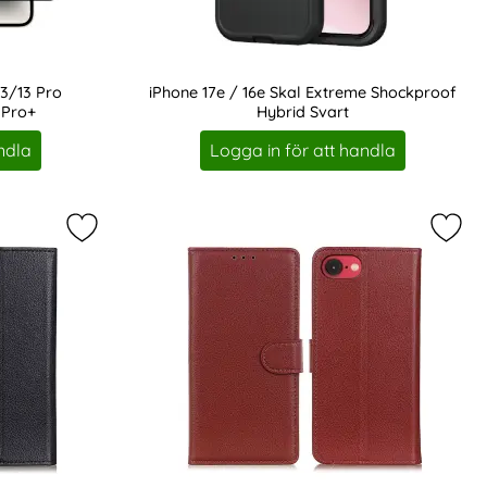
13/13 Pro
iPhone 17e / 16e Skal Extreme Shockproof
 Pro+
Hybrid Svart
Art. nr 237468
ndla
Logga in för att handla
rit
reme Shockproof Hybrid Svart/Grå som favorit
Markera iPhone 17e / 16e Fodral Litchi Läder Svart
Marke