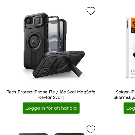
produktlista
Markera tech-Protec
Tech-Protect iPhone 17e / 16e Skal MagSafe
Spigen i
Kevlar Svart
Skärmskyd
Art. nr 241523
Art. nr 210934
Logga in för att handla
Log
Markera kHAZNEH iP