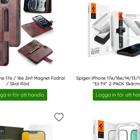
e 17e / 16e 2in1 Magnet Fodral
Spigen iPhone 17e/16e/14/13/1
/ Skal Röd
"Ez Fit" 2-PACK Skär
Art. nr 22056
ga in för att handla
Logga in för att ha
e 17e/16e/14/13/13 Pro Skärmskydd Pro+ Heltäckande som fa
Markera hOFI iPhone 17e/16e/14/13