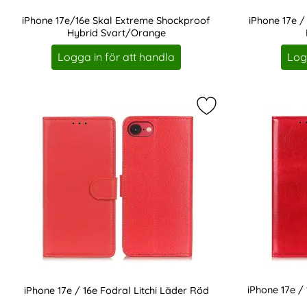
iPhone 17e/16e Skal Extreme Shockproof
iPhone 17e /
Hybrid Svart/Orange
Art. nr 237469
Art. nr 237470
Logga in för att handla
Log
Markera iPhone 17e 
iPhone 17e /
iPhone 17e / 16e Fodral Litchi Läder Röd