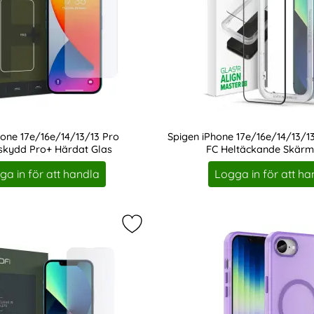
one 17e/16e/14/13/13 Pro
Spigen iPhone 17e/16e/14/13/1
kydd Pro+ Härdat Glas
FC Heltäckande Skär
0
Art. nr 210917
ga in för att handla
Logga in för att ha
one 17e/16e/14/13/13 Pro Skärmskydd Glass FC Härdat Glas 
Markera hOFI iPhone 17e/16e/14/13