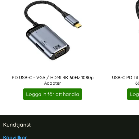
PD USB-C - VGA / HDMI 4K 60Hz 1080p
USB-C PD Ti
Adapter
6
Art. nr 227082
Art. nr 227083
Logga in för att handla
Log
Sidfot Blandad info och länkar
Kundtjänst
Köpvillkor