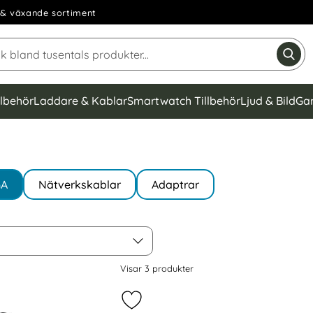
& växande sortiment
Sök på Narse Group AB
Gen
llbehör
Laddare & Kablar
Smartwatch Tillbehör
Ljud & Bild
Ga
GA
Nätverkskablar
Adaptrar
Visar
3
produkter
 VGA / HDMI 4K 60Hz 1080p Adapter som favorit
Markera uSB-C PD Till VGA/HDMI/