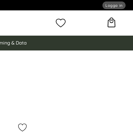
Logga in
omför sökning
Mina favoriter
ming & Data
USB-C/USB-A 4K 60Hz 1080p Adapter som favorit
Markera 7in1 100W USB-C Dockningsstation VGA/U