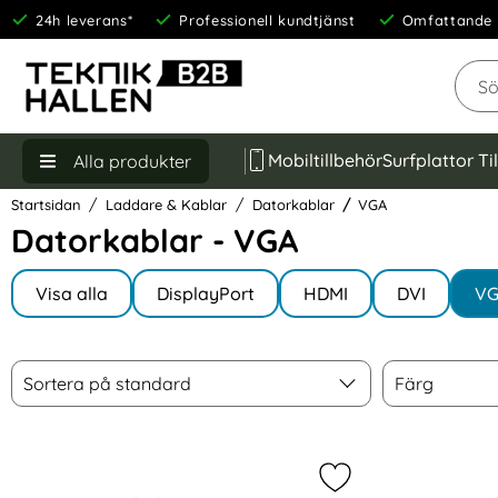
24h leverans*
Professionell kundtjänst
Omfattande 
Sök
Mobiltillbehör
Surfplattor Ti
Alla produkter
Startsidan
Laddare & Kablar
Datorkablar
VGA
Datorkablar - VGA
Underkategorier
Hoppa
till
Visa alla
DisplayPort
HDMI
DVI
V
I Datorkablar
produkter
Filtrera & sortera
Sortera
Färg
Hoppa
Sortera på standard
Färg
över
filtersektionen
produktlista
Markera pD USB-C -