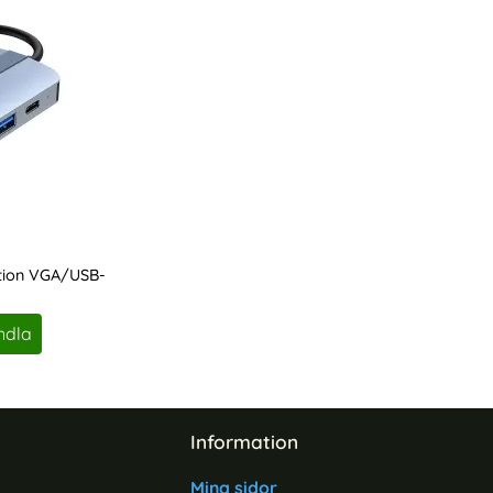
tion VGA/USB-
ndla
Information
Mina sidor