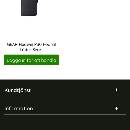
GEAR Huawei P30 Fodral
Läder Svart
Art. nr 208318
Logga in för att handla
Sidfot Blandad info och länkar
Kundtjänst
Information