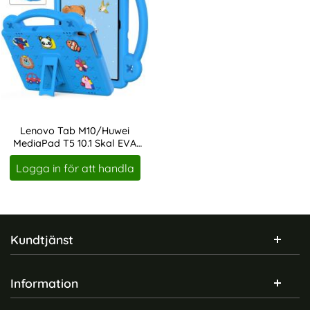
Lenovo Tab M10/Huwei
MediaPad T5 10.1 Skal EVA
Art. nr 247215
För Barn Blå
Logga in för att handla
Sidfot Blandad info och länkar
Kundtjänst
Information