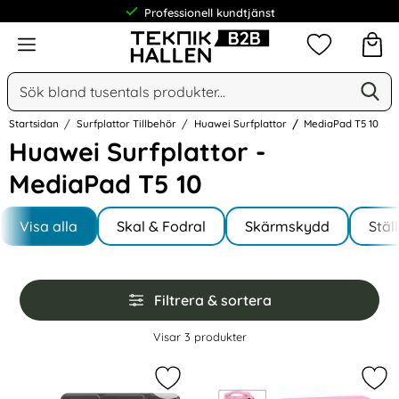
Professionell kundtjänst
Meny
Mina favorit
Sök
Ge
Sök på Narse Group AB
Startsidan
Surfplattor Tillbehör
Huawei Surfplattor
MediaPad T5 10
Huawei Surfplattor -
MediaPad T5 10
Underkategorier
Hoppa
till
Visa alla
Skal & Fodral
Skärmskydd
Stäl
I MediaPad T5 10
produkter
Hoppa
Filtrera & sortera
över
filtersektionen
Filtrera & sortera
Visar
3
produkter
produktlista
Markera huawei MediaPad T5 10 - Tr
Mar