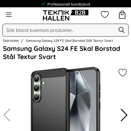
Professionell kundtjänst
Meny
Mina favorit
Sök
Ge
Sök på Narse Group AB
Startsidan
Samsung Galaxy S24 FE Skal Borstad Stål Textur Svart
Hoppa
Samsung Galaxy S24 FE Skal Borstad
över
Stål Textur Svart
Bilder
Mar