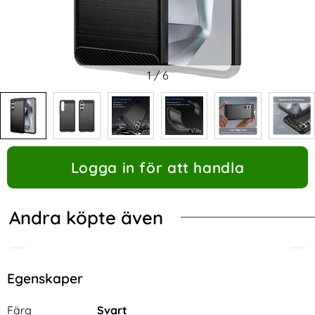
1
/
6
Logga in för att handla
Andra köpte även
Egenskaper
Egenskaper/attribut för denna produkt
Attribut
Värde
Färg
Svart