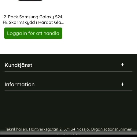
2-Pack Samsung Galaxy S24
FE Skärmskydd i Härdat Glas
Art. nr 235293
Heltäckande
Logga in för att handla
Sidfot Blandad info och länkar
Kundtjänst
Information
Teknikhallen, Hantverksgatan 2, 571 34 Nässjö. Organisationsnummer:
559165-6540