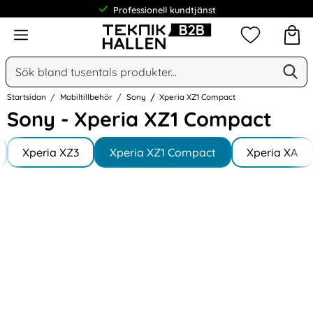
Professionell kundtjänst
Meny
Mina favorit
Sök
Ge
Sök på Narse Group AB
Startsidan
Mobiltillbehör
Sony
Xperia XZ1 Compact
Sony - Xperia XZ1 Compact
Underkategorier
Hoppa
till
Xperia XZ3
Xperia XZ1 Compact
Xperia XA
produkter