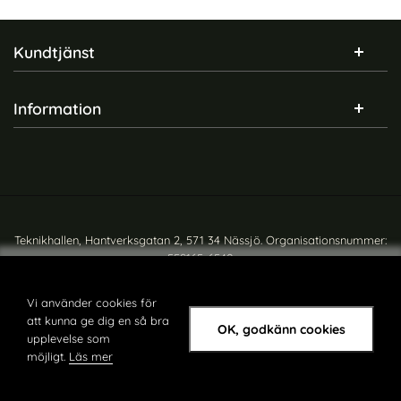
Sidfot Blandad info och länkar
Kundtjänst
Information
Teknikhallen, Hantverksgatan 2, 571 34 Nässjö. Organisationsnummer:
559165-6540
Copyright © teknikhallen.se
Vi använder cookies för
att kunna ge dig en så bra
OK, godkänn cookies
upplevelse som
möjligt.
Läs mer