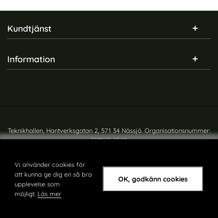
Sidfot Blandad info och länkar
Kundtjänst
Information
Teknikhallen, Hantverksgatan 2, 571 34 Nässjö. Organisationsnummer:
559165-6540
Copyright © teknikhallen.se
Vi använder cookies för
att kunna ge dig en så bra
OK, godkänn cookies
upplevelse som
möjligt.
Läs mer