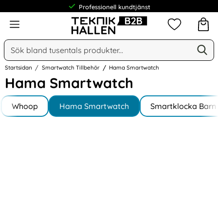
Professionell kundtjänst
Meny
Mina favorit
Sök
Ge
Sök på Narse Group AB
Startsidan
Smartwatch Tillbehör
Hama Smartwatch
Hama Smartwatch
Underkategorier
Hoppa
till
Whoop
Hama Smartwatch
Smartklocka Barn
produkter