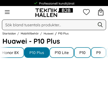
Professionell kundtjänst
Meny
Mina favorit
Sök
Ge
Sök på Narse Group AB
Startsidan
Mobiltillbehör
Huawei
P10 Plus
Huawei - P10 Plus
Underkategorier
Hoppa
till
Honor 8X
P10 Plus
P10 Lite
P10
P9
produkter