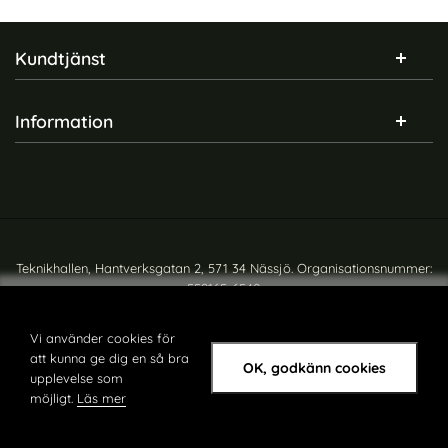
Sidfot Blandad info och länkar
Kundtjänst
Information
Teknikhallen, Hantverksgatan 2, 571 34 Nässjö. Organisationsnummer:
559165-6540
Copyright © teknikhallen.se
Vi använder cookies för
att kunna ge dig en så bra
OK, godkänn cookies
upplevelse som
möjligt.
Läs mer