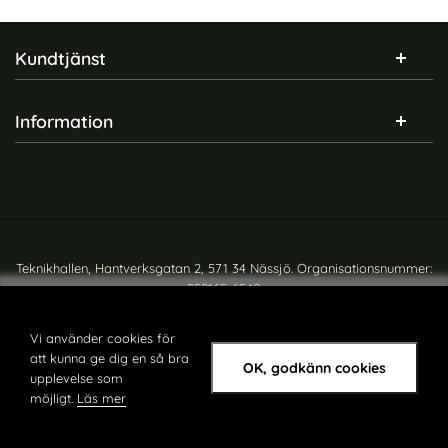
Sidfot Blandad info och länkar
Kundtjänst
Information
Teknikhallen, Hantverksgatan 2, 571 34 Nässjö. Organisationsnummer:
559165-6540
Copyright © teknikhallen.se
Vi använder cookies för
att kunna ge dig en så bra
OK, godkänn cookies
upplevelse som
möjligt.
Läs mer