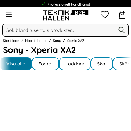
Professionell kundtjänst
Meny
Mina favorit
Sök
Ge
Sök på Narse Group AB
Startsidan
Mobiltillbehör
Sony
Xperia XA2
Sony - Xperia XA2
Underkategorier
Hoppa
till
Visa alla
Fodral
Laddare
Skal
Skär
I Xperia XA2
produkter