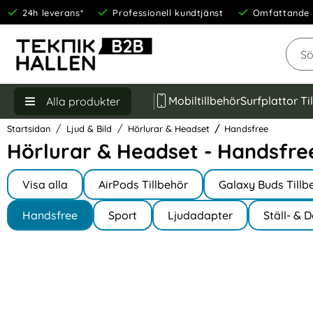
24h leverans*
Professionell kundtjänst
Omfattande 
Sök
Mobiltillbehör
Surfplattor Ti
Alla produkter
Startsidan
Ljud & Bild
Hörlurar & Headset
Handsfree
Hörlurar & Headset - Handsfre
Underkategorier
Hoppa
till
Visa alla
AirPods Tillbehör
Galaxy Buds Tillb
I Hörlurar & Headset
produkter
Handsfree
Sport
Ljudadapter
Ställ- & 