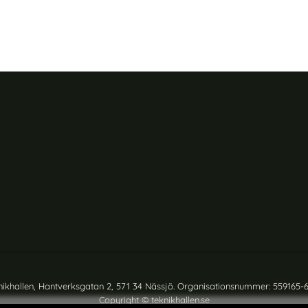
nikhallen, Hantverksgatan 2, 571 34 Nässjö. Organisationsnummer: 559165-
Copyright © teknikhallen.se