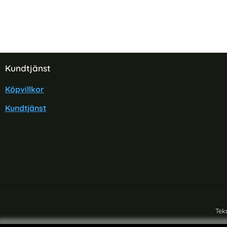
Sidfot Blandad info och länkar
Kundtjänst
Köpvillkor
Kundtjänst
Tek