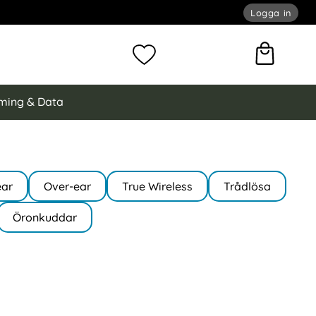
Logga in
omför sökning
Mina favoriter
ming & Data
ear
Over-ear
True Wireless
Trådlösa
Öronkuddar