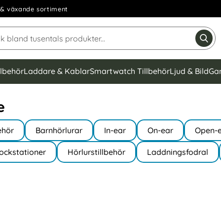
& växande sortiment
Sök på Narse Group AB
Gen
llbehör
Laddare & Kablar
Smartwatch Tillbehör
Ljud & Bild
Ga
e
ehör
Barnhörlurar
In-ear
On-ear
Open-
Dockstationer
Hörlurstillbehör
Laddningsfodral