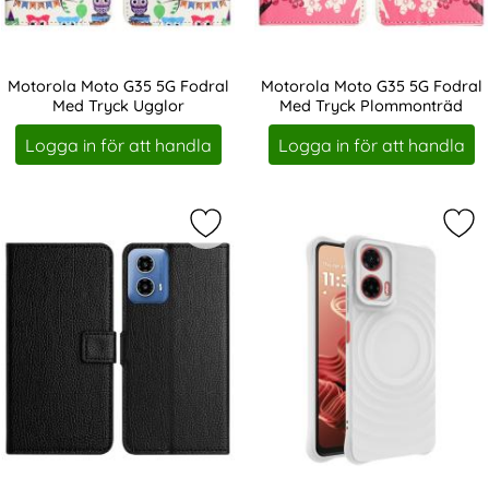
Motorola Moto G35 5G Fodral
Motorola Moto G35 5G Fodral
Med Tryck Ugglor
Med Tryck Plommonträd
Art. nr 234325
Art. nr 234326
Logga in för att handla
Logga in för att handla
Markera motorola Moto G35 5G Fodr
Mar