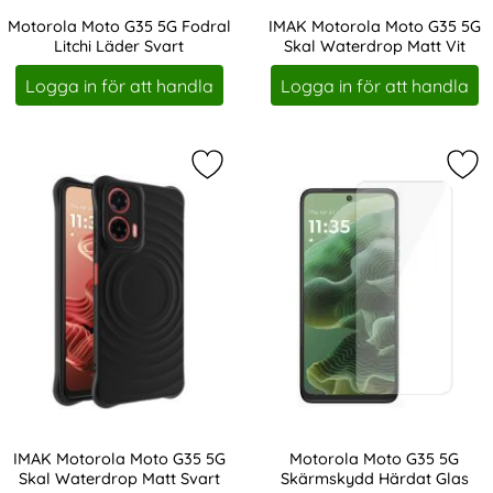
Motorola Moto G35 5G Fodral
IMAK Motorola Moto G35 5G
Litchi Läder Svart
Skal Waterdrop Matt Vit
Art. nr 234327
Art. nr 234335
Logga in för att handla
Logga in för att handla
Markera iMAK Motorola Moto G35 5
Mar
IMAK Motorola Moto G35 5G
Motorola Moto G35 5G
Skal Waterdrop Matt Svart
Skärmskydd Härdat Glas