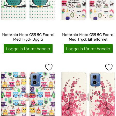
Motorola Moto G35 5G Fodral
Motorola Moto G35 5G Fodral
Med Tryck Uggla
Med Tryck Eiffeltornet
Art. nr 234322
Art. nr 234323
Logga in för att handla
Logga in för att handla
Markera motorola Moto G35 5G Fod
Mar