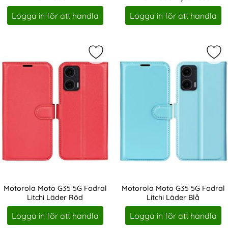
Art. nr 237165
Art. nr 237166
Logga in för att handla
Logga in för att handla
Markera motorola Moto G35 5G Fodr
Mar
Motorola Moto G35 5G Fodral
Motorola Moto G35 5G Fodral
Litchi Läder Röd
Litchi Läder Blå
Art. nr 237167
Art. nr 237168
Logga in för att handla
Logga in för att handla