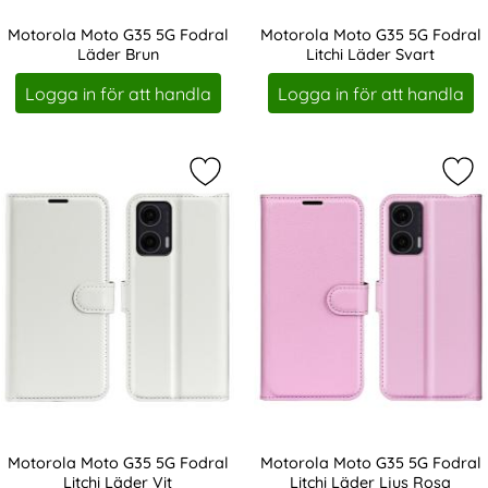
Motorola Moto G35 5G Fodral
Motorola Moto G35 5G Fodral
Läder Brun
Litchi Läder Svart
Art. nr 237163
Art. nr 237164
Logga in för att handla
Logga in för att handla
Markera motorola Moto G35 5G Fodra
Mar
Motorola Moto G35 5G Fodral
Motorola Moto G35 5G Fodral
Litchi Läder Vit
Litchi Läder Ljus Rosa