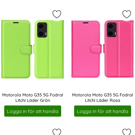
Markera motorola Moto G35 5G Fodr
Mar
Motorola Moto G35 5G Fodral
Motorola Moto G35 5G Fodral
Litchi Läder Grön
Litchi Läder Rosa
Art. nr 237169
Art. nr 237170
Logga in för att handla
Logga in för att handla