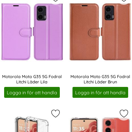
Markera motorola Moto G35 5G Fodra
Mar
Motorola Moto G35 5G Fodral
Motorola Moto G35 5G Fodral
Litchi Läder Lila
Litchi Läder Brun
Art. nr 237171
Art. nr 237172
Logga in för att handla
Logga in för att handla
Markera iMAK Motorola Moto G35 5
Mar