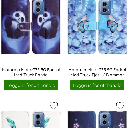
Motorola Moto G35 5G Fodral
Motorola Moto G35 5G Fodral
Med Tryck Panda
Med Tryck Fjäril / Blommor
Art. nr 234317
Art. nr 234318
Logga in för att handla
Logga in för att handla
Markera motorola Moto G35 5G Fod
Mar