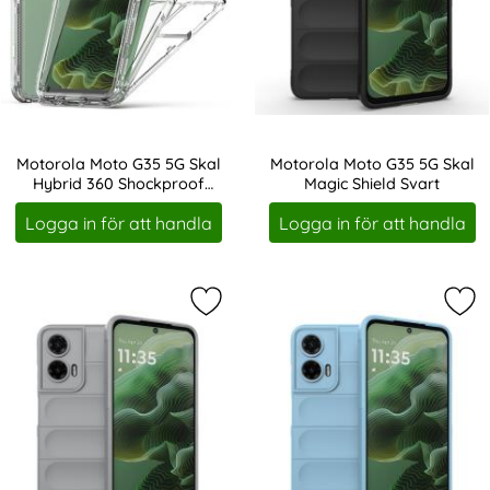
Motorola Moto G35 5G Skal
Motorola Moto G35 5G Skal
Hybrid 360 Shockproof
Magic Shield Svart
Art. nr 237269
Art. nr 237275
Transparent
Logga in för att handla
Logga in för att handla
Markera motorola Moto G35 5G Skal
Mar