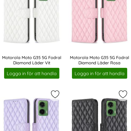
Motorola Moto G35 5G Fodral
Motorola Moto G35 5G Fodral
Diamond Läder Vit
Diamond Läder Rosa
Art. nr 237146
Art. nr 237147
Logga in för att handla
Logga in för att handla
Markera motorola Moto G35 5G Fod
Mar