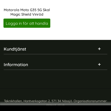
Motorola Moto G35 5G Skal
Magic Shield Vinröd
Art. nr 237279
Logga in för att handla
Sidfot Blandad info och länkar
Kundtjänst
Information
Teknikhallen, Hantverksgatan 2, 571 34 Nässjö. Organisationsnummer:
559165-6540
Copyright © teknikhallen.se