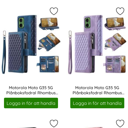
Markera motorola Moto G35 5G Plå
Mar
Motorola Moto G35 5G
Motorola Moto G35 5G
Plånboksfodral Rhombus
Plånboksfodral Rhombus
Art. nr 237135
Art. nr 237136
Läder Blå
Läder Lila
Logga in för att handla
Logga in för att handla
Markera motorola Moto G35 5G Plå
Mar