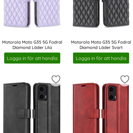
Motorola Moto G35 5G Fodral
Motorola Moto G35 5G Fodral
Diamond Läder Lila
Diamond Läder Svart
Art. nr 237148
Art. nr 237149
Logga in för att handla
Logga in för att handla
Markera motorola Moto G35 5G Fodr
Mar