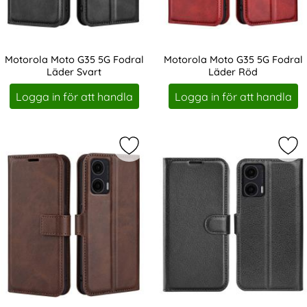
Motorola Moto G35 5G Fodral
Motorola Moto G35 5G Fodral
Läder Svart
Läder Röd
Art. nr 237161
Art. nr 237162
Logga in för att handla
Logga in för att handla
Markera motorola Moto G35 5G Fod
Mar