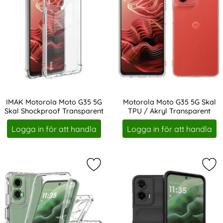
IMAK Motorola Moto G35 5G
Motorola Moto G35 5G Skal
Skal Shockproof Transparent
TPU / Akryl Transparent
Art. nr 237244
Art. nr 237266
Logga in för att handla
Logga in för att handla
Markera motorola Moto G35 5G Ska
Mar