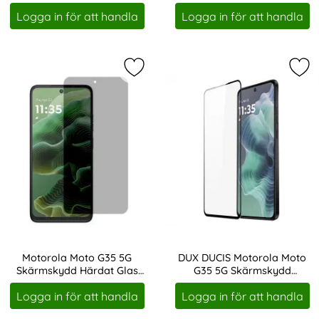
Art. nr 234336
Art. nr 234349
Logga in för att handla
Logga in för att handla
Markera motorola Moto G35 5G Skä
Mar
Motorola Moto G35 5G
DUX DUCIS Motorola Moto
Skärmskydd Härdat Glas
G35 5G Skärmskydd
Art. nr 234350
Art. nr 234354
Privacy
Heltäckande Härdat Glas
Logga in för att handla
Logga in för att handla