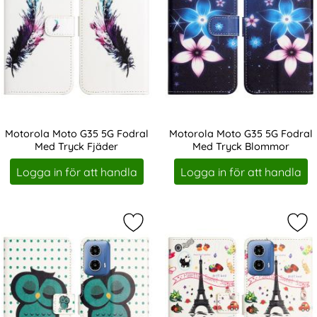
Motorola Moto G35 5G Fodral
Motorola Moto G35 5G Fodral
Med Tryck Fjäder
Med Tryck Blommor
Art. nr 234320
Art. nr 234321
Logga in för att handla
Logga in för att handla
Markera motorola Moto G35 5G Fod
Mar