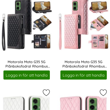
Motorola Moto G35 5G
Motorola Moto G35 5G
Plånboksfodral Rhombus
Plånboksfodral Rhombus
Art. nr 237137
Art. nr 237138
Läder Svart
Läder Rosa
Logga in för att handla
Logga in för att handla
Markera motorola Moto G35 5G Fod
Mar