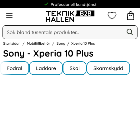
Professionell kundtjänst
Meny
Mina favorit
Sök
Ge
Sök på Narse Group AB
Startsidan
Mobiltillbehör
Sony
Xperia 10 Plus
Sony - Xperia 10 Plus
Underkategorier
Hoppa
till
Fodral
Laddare
Skal
Skärmskydd
produkter