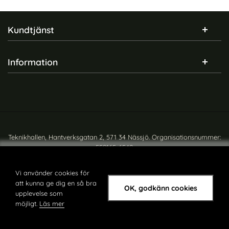
Sidfot Blandad info och länkar
Kundtjänst
Information
Teknikhallen, Hantverksgatan 2, 571 34 Nässjö. Organisationsnummer:
559165-6540
Copyright © teknikhallen.se
Vi använder cookies för
att kunna ge dig en så bra
OK, godkänn cookies
upplevelse som
möjligt.
Läs mer