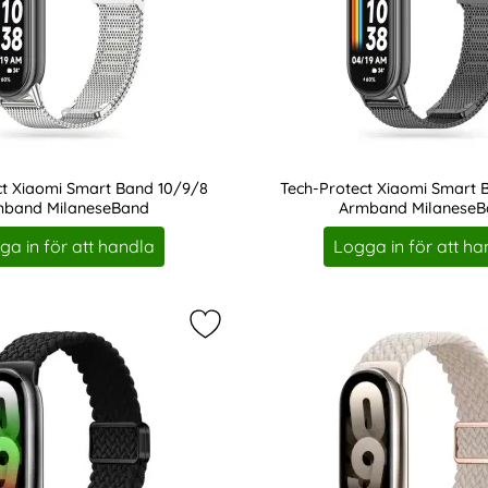
ct Xiaomi Smart Band 10/9/8
Tech-Protect Xiaomi Smart 
mband MilaneseBand
Armband MilaneseB
Art. nr 233482
ga in för att handla
Logga in för att ha
ct Xiaomi Smart Band 10/9/8 Armband Armour Svart som fav
Markera tech-Protect Xiaomi Smar