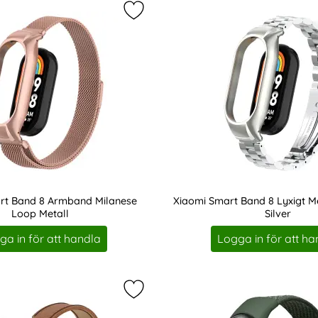
rt Band 8 Armband Milanese Loop Metall Svart som favorit
Markera xiaomi Smart Band 8 Armb
rt Band 8 Armband Milanese
Xiaomi Smart Band 8 Lyxigt 
Loop Metall
Silver
Art. nr 219594
ga in för att handla
Logga in för att ha
t Band 10/9/8 Armband Äkta Läder Litchi Svart som favorit
Markera xiaomi Smart Band 10/9/8 