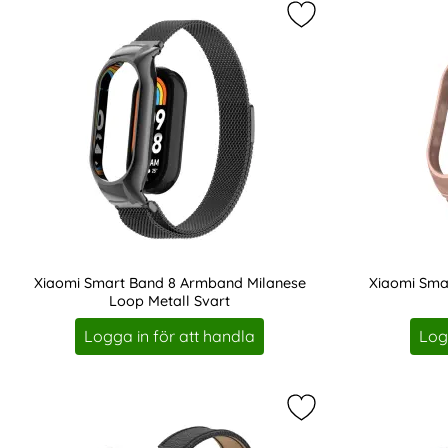
Markera xiaomi Sma
Xiaomi Smart Band 8 Armband Milanese
Xiaomi Sma
Loop Metall Svart
Art. nr 219592
Art. nr 219593
Logga in för att handla
Log
Markera xiaomi Smar