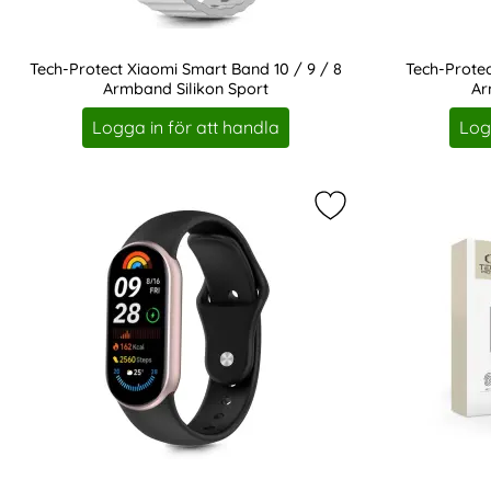
Tech-Protect Xiaomi Smart Band 10 / 9 / 8
Tech-Prote
Armband Silikon Sport
Ar
Art. nr 242965
Art. nr 243064
Logga in för att handla
Log
Markera tech-Prote