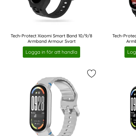
Tech-Protect Xiaomi Smart Band 10/9/8
Tech-Prote
Armband Armour Svart
Arm
Art. nr 233485
Art. nr 238738
Logga in för att handla
Log
Markera tech-Protec