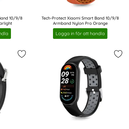
Band 10/9/8
Tech-Protect Xiaomi Smart Band 10/9/8
rlight
Armband Nylon Pro Orange
Art. nr 243068
ndla
Logga in för att handla
om favorit
t Band 10/9/8 2-PACK Skärmskydd GlassFit+ som favorit
Markera tech-Protect Xiaomi Smart Band 10/9/8 A
Mark