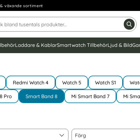
& växande sortiment
Sök på Narse Group AB
Gen
llbehör
Laddare & Kablar
Smartwatch Tillbehör
Ljud & Bild
Ga
Redmi Watch 4
Watch 5
Watch S1
Watc
8 Pro
Smart Band 8
Mi Smart Band 7
Mi Sma
Färg
Färg