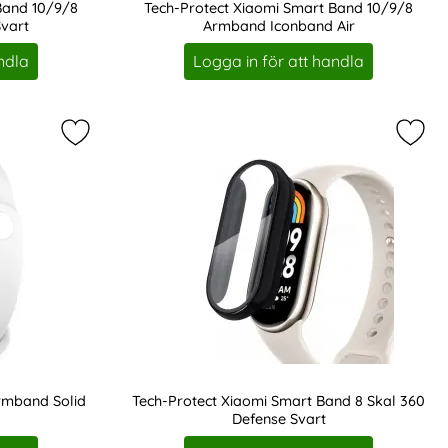
Band 10/9/8
Tech-Protect Xiaomi Smart Band 10/9/8
vart
Armband Iconband Air
Art. nr 243089
ndla
Logga in för att handla
vorit
 Band 10/9/8 Armband Iconband Air som favorit
Markera xiaomi Smart Band 10/9/8 Armband Solid S
Marke
rmband Solid
Tech-Protect Xiaomi Smart Band 8 Skal 360
Defense Svart
Art. nr 233476