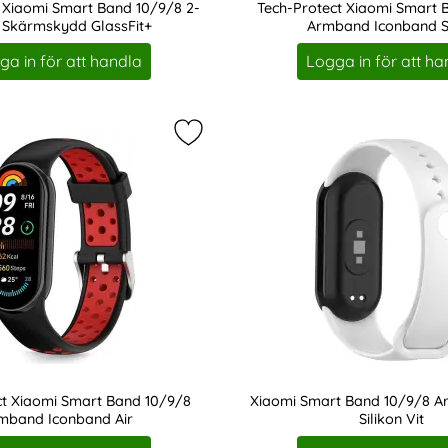
 Xiaomi Smart Band 10/9/8 2-
Tech-Protect Xiaomi Smart 
Skärmskydd GlassFit+
Armband Iconband S
Art. nr 243084
ga in för att handla
Logga in för att ha
ct Xiaomi Smart Band 10/9/8 Armband Iconband Pure som fa
Markera tech-Protect Xiaomi Smart
ct Xiaomi Smart Band 10/9/8
Xiaomi Smart Band 10/9/8 A
mband Iconband Air
Silikon Vit
Art. nr 219531