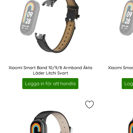
Xiaomi Smart Band 10/9/8 Armband Äkta
Xiaomi Smar
Läder Litchi Svart
Art. nr 219597
Art. nr 219598
Logga in för att handla
Log
Markera tech-Prote