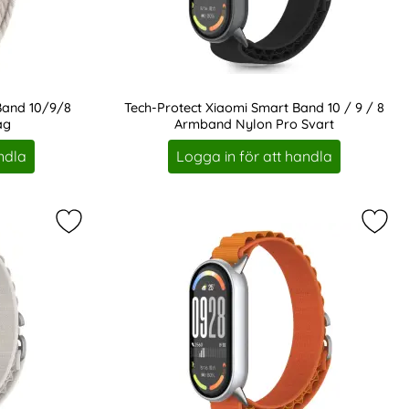
Band 10/9/8
Tech-Protect Xiaomi Smart Band 10 / 9 / 8
ag
Armband Nylon Pro Svart
Art. nr 242964
ndla
Logga in för att handla
vorit
 Band 10/9/8 Armband Nylon Stripe som favorit
Markera tech-Protect Xiaomi Smart Band 10/9/8 A
Mark