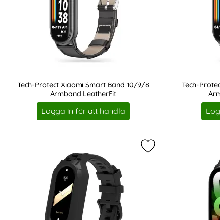
Tech-Protect Xiaomi Smart Band 10/9/8
Tech-Prote
Armband LeatherFit
Ar
Art. nr 233477
Art. nr 233480
Logga in för att handla
Log
Markera tech-Prote