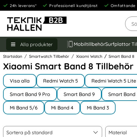
24h leverans*
Professionell kundtjänst
Omfattande 
Sök
Mobiltillbehör
Surfplattor Ti
Alla produkter
Startsidan
Smartwatch Tillbehör
Xiaomi Watch
Smart Band 8
Xiaomi Smart Band 8 Tillbehör
Underkategorier
Hoppa
till
Visa alla
Redmi Watch 5
Redmi Watch 5 Lite
I Xiaomi Watch
produkter
Smart Band 9 Pro
Smart Band 9
Smart Band 
Mi Band 5/6
Mi Band 4
Mi Band 3
Filtrera & sortera
Sortera
Material
Hoppa
Sortera på standard
Material
över