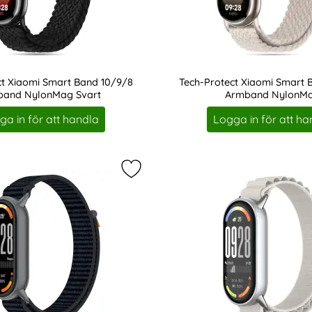
ct Xiaomi Smart Band 10/9/8
Tech-Protect Xiaomi Smart 
band NylonMag Svart
Armband NylonM
Art. nr 238743
ga in för att handla
Logga in för att ha
t Xiaomi Smart Band 10 / 9 / 8 Armband Silikon Sport som fa
Markera tech-Protect Xiaomi Smart