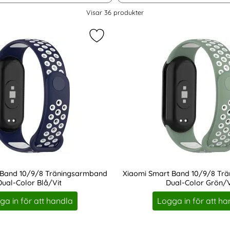
Visar
36
produkter
rt Band 10/9/8 Armband Solid Silikon Röd som favorit
Markera xiaomi Smart Band 10/9/8
 Band 10/9/8 Träningsarmband
Xiaomi Smart Band 10/9/8 Tr
Dual-Color Blå/Vit
Dual-Color Grön/V
Art. nr 219545
ga in för att handla
Logga in för att ha