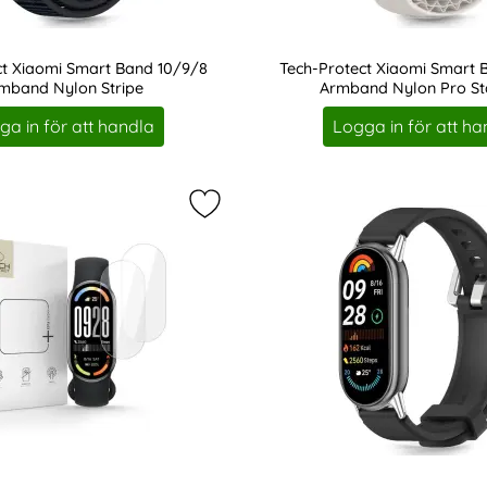
ct Xiaomi Smart Band 10/9/8
Tech-Protect Xiaomi Smart 
mband Nylon Stripe
Armband Nylon Pro Sta
Art. nr 243066
ga in för att handla
Logga in för att ha
ct Xiaomi Smart Band 10/9/8 Armband Iconband Pure Svart s
Markera tech-Protect Xiaomi Smar