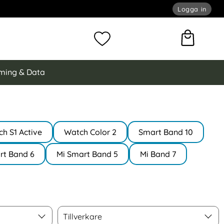
Logga in
omför sökning
Mina favoriter
ming & Data
h S1 Active
Watch Color 2
Smart Band 10
rt Band 6
Mi Smart Band 5
Mi Band 7
Tillverkare
Tillverkare