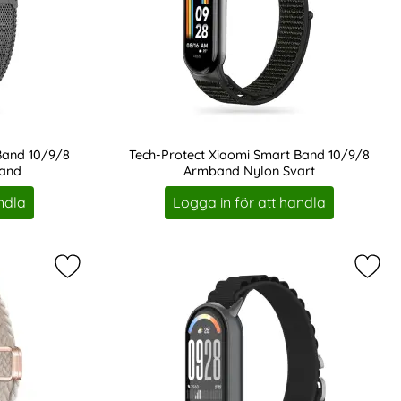
Band 10/9/8
Tech-Protect Xiaomi Smart Band 10/9/8
and
Armband Nylon Svart
Art. nr 233484
ndla
Logga in för att handla
orit
t Band 10/9/8 Armband NylonMag Svart som favorit
Markera tech-Protect Xiaomi Smart Band 10/9/8 
Marke