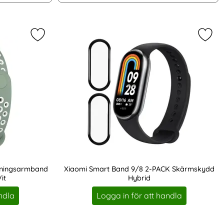
 Träningsarmband Dual-Color Blå/Vit som favorit
Markera xiaomi Smart Band 10/9/8 Träningsarmba
Mark
äningsarmband
Xiaomi Smart Band 9/8 2-PACK Skärmskydd
it
Hybrid
Art. nr 219549
ndla
Logga in för att handla