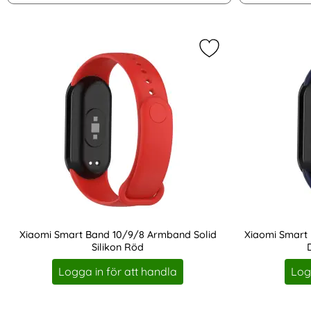
filtersektionen
produktlista
Markera xiaomi Sma
Xiaomi Smart Band 10/9/8 Armband Solid
Xiaomi Smart
Silikon Röd
Art. nr 219534
Art. nr 219539
Logga in för att handla
Log