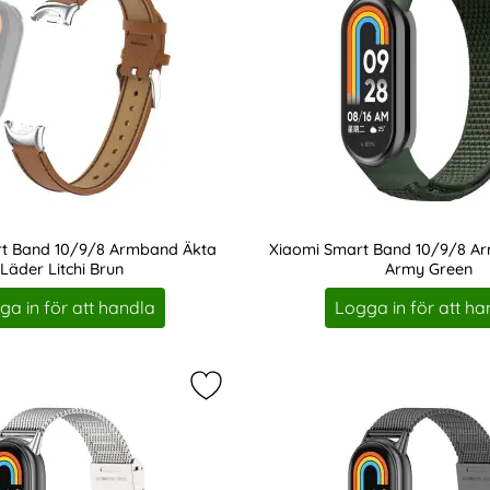
t Band 10/9/8 Armband Äkta
Xiaomi Smart Band 10/9/8 A
Läder Litchi Brun
Army Green
Art. nr 219602
ga in för att handla
Logga in för att ha
ct Xiaomi Smart Band 10/9/8 Armband LeatherFit som favori
Markera tech-Protect Xiaomi Smar