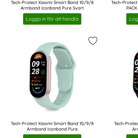
Tech-Protect Xiaomi Smart Band 10/9/8
Tech-Protect
Armband Iconband Pure Svart
PACK 
Art. nr 243072
Art. nr 243079
Logga in för att handla
Log
Markera tech-Prote
Tech-Protect Xiaomi Smart Band 10/9/8
Tech-Prote
Armband Iconband Pure
Ar
Art. nr 243091
Art. nr 243093