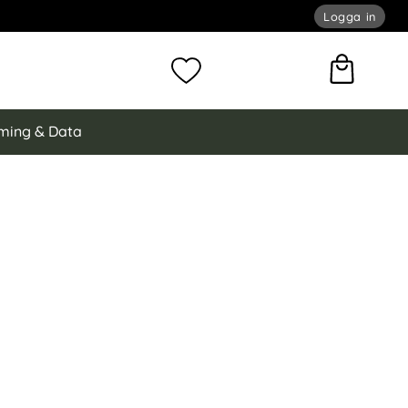
Logga in
omför sökning
Mina favoriter
ming & Data