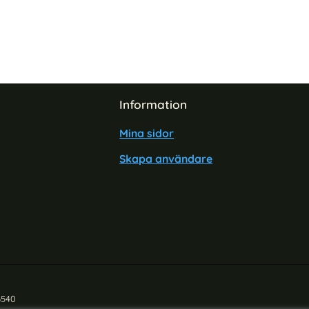
Information
Mina sidor
Skapa användare
6540