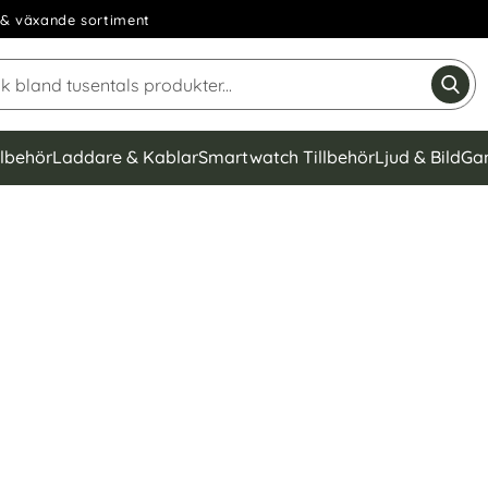
& växande sortiment
Sök på Narse Group AB
Gen
llbehör
Laddare & Kablar
Smartwatch Tillbehör
Ljud & Bild
Ga