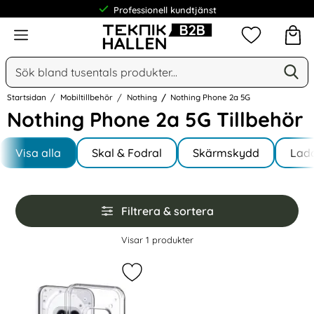
Professionell kundtjänst
Meny
Mina favorit
Sök
Ge
Sök på Narse Group AB
Startsidan
Mobiltillbehör
Nothing
Nothing Phone 2a 5G
Nothing Phone 2a 5G Tillbehör
Underkategorier
Hoppa
till
Visa alla
Skal & Fodral
Skärmskydd
Lad
I Nothing Phone 2a 5G
produkter
Hoppa
Filtrera & sortera
över
filtersektionen
Filtrera & sortera
Visar
1
produkter
produktlista
Markera nothing Phone 2A 5G Trans