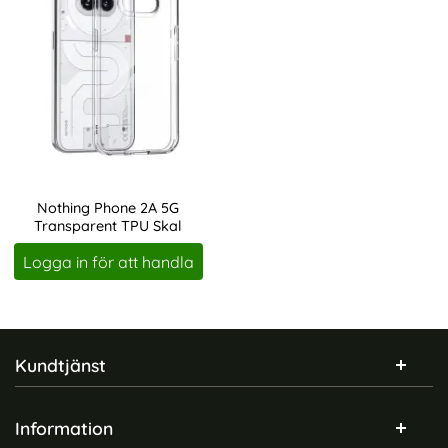
Nothing Phone 2A 5G
Transparent TPU Skal
Art. nr 235290
Logga in för att handla
Sidfot Blandad info och länkar
Kundtjänst
Information