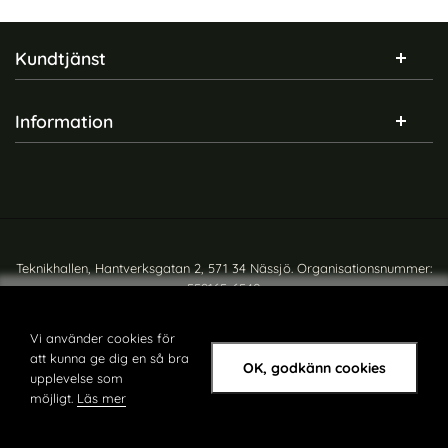
Sidfot Blandad info och länkar
Kundtjänst
Information
Teknikhallen, Hantverksgatan 2, 571 34 Nässjö. Organisationsnummer:
559165-6540
Copyright © teknikhallen.se
Vi använder cookies för
att kunna ge dig en så bra
OK, godkänn cookies
upplevelse som
möjligt.
Läs mer