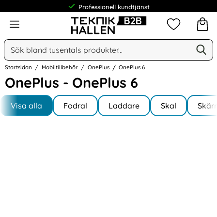
Professionell kundtjänst
Meny
Mina favorit
Sök
Ge
Sök på Narse Group AB
Startsidan
Mobiltillbehör
OnePlus
OnePlus 6
OnePlus - OnePlus 6
Underkategorier
Hoppa
till
Visa alla
Fodral
Laddare
Skal
Skär
I OnePlus 6
produkter