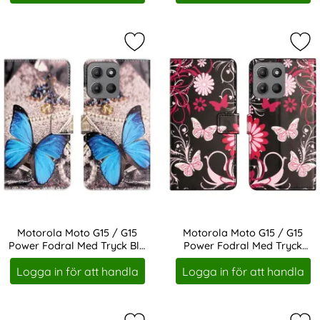
Markera motorola Moto G15 / G15 P
Mar
Motorola Moto G15 / G15
Motorola Moto G15 / G15
Power Fodral Med Tryck Blå
Power Fodral Med Tryck
Art. nr 245092
Art. nr 245093
Fjäril
Rosa Fjärilar
Logga in för att handla
Logga in för att handla