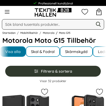
Omfattande & växande sortiment
Meny
Mina favorit
Sök
Ge
Sök på Narse Group AB
Startsidan
Mobiltillbehör
Motorola
Moto G15
Motorola Moto G15 Tillbehör
Underkategorier
Hoppa
till
Visa alla
Skal & Fodral
Skärmskydd
Lad
I Moto G15
produkter
Hoppa
Filtrera & sortera
över
filtersektionen
Filtrera & sortera
Visar
32
produkter
produktlista
Markera tech-Protect Motorola Mot
Mar