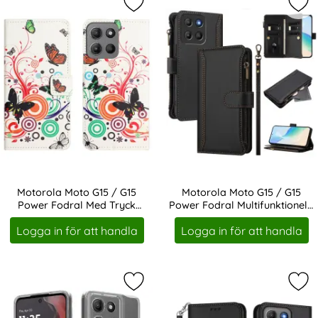
Markera motorola Moto G15 / G15 P
Mar
Motorola Moto G15 / G15
Motorola Moto G15 / G15
Power Fodral Med Tryck
Power Fodral Multifunktionellt
Art. nr 245094
Art. nr 245095
Fjärilar
Läder
Logga in för att handla
Logga in för att handla
Markera motorola Moto G15/G15 Po
Mar