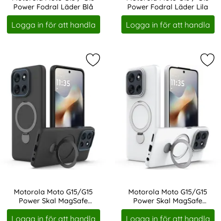
Power Fodral Läder Blå
Power Fodral Läder Lila
Art. nr 245104
Art. nr 245105
Logga in för att handla
Logga in för att handla
Markera motorola Moto G15/G15 Po
Mar
Motorola Moto G15/G15
Motorola Moto G15/G15
Power Skal MagSafe
Power Skal MagSafe
Art. nr 245270
Art. nr 245271
Kickstand Hybrid Svart
Kickstand Hybrid Vit
Logga in för att handla
Logga in för att handla