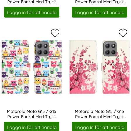
Power Fodral Med Tryck
Power Fodral Med Tryck
Art. nr 245088
Art. nr 245089
Lotus Blomma
Fjärilar
Logga in för att handla
Logga in för att handla
Markera motorola Moto G15 / G15 
Mar
Motorola Moto G15 / G15
Motorola Moto G15 / G15
Power Fodral Med Tryck
Power Fodral Med Tryck
Art. nr 245090
Art. nr 245091
Ugglor
Plommonträd
Logga in för att handla
Logga in för att handla