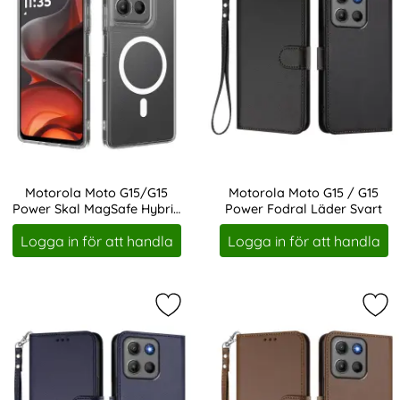
Motorola Moto G15/G15
Motorola Moto G15 / G15
Power Skal MagSafe Hybrid
Power Fodral Läder Svart
Art. nr 245096
Art. nr 245097
Transparent
Logga in för att handla
Logga in för att handla
Markera motorola Moto G15 / G15 P
Mar