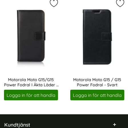
Markera motorola Moto G15/G15 Pow
Mar
Motorola Moto G15/G15
Motorola Moto G15 / G15
Power Fodral I Äkta Läder -
Power Fodral - Svart
Art. nr 246023
Art. nr 246638
Svart
Logga in för att handla
Logga in för att handla
Sidfot Blandad info och länkar
Kundtjänst