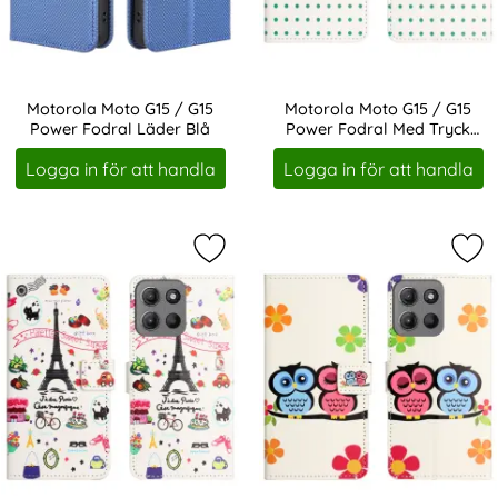
Motorola Moto G15 / G15
Motorola Moto G15 / G15
Power Fodral Läder Blå
Power Fodral Med Tryck
Art. nr 245084
Art. nr 245085
Uggla
Logga in för att handla
Logga in för att handla
Markera motorola Moto G15 / G15 P
Mar