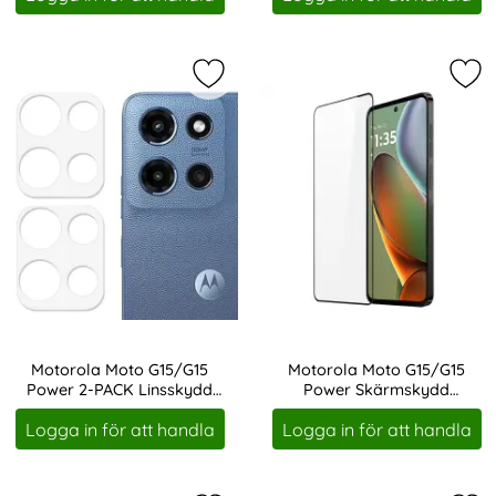
Markera motorola Moto G15/G15 Po
Mar
Motorola Moto G15/G15
Motorola Moto G15/G15
Power 2-PACK Linsskydd
Power Skärmskydd
Art. nr 245296
Art. nr 245309
Härdat Glas
Heltäckande Härdat Glas
Logga in för att handla
Logga in för att handla