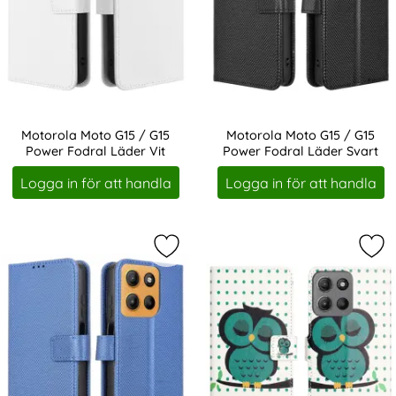
Motorola Moto G15 / G15
Motorola Moto G15 / G15
Power Fodral Läder Vit
Power Fodral Läder Svart
Art. nr 245082
Art. nr 245083
Logga in för att handla
Logga in för att handla
Markera motorola Moto G15 / G15 P
Mar