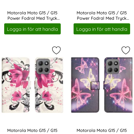
Motorola Moto G15 / G15
Motorola Moto G15 / G15
Power Fodral Med Tryck
Power Fodral Med Tryck
Art. nr 245086
Art. nr 245087
Eiffeltornet
Ugglor
Logga in för att handla
Logga in för att handla
Markera motorola Moto G15 / G15 
Mar
Motorola Moto G15 / G15
Motorola Moto G15 / G15