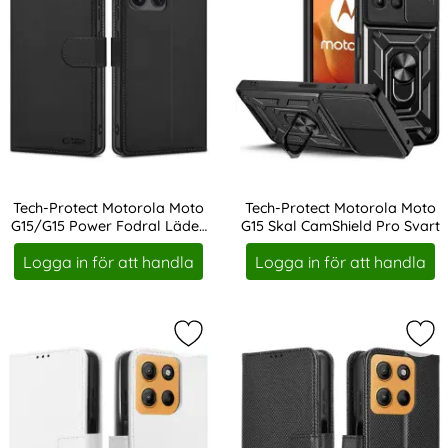
Tech-Protect Motorola Moto
Tech-Protect Motorola Moto
G15/G15 Power Fodral Läder
G15 Skal CamShield Pro Svart
Art. nr 236585
Art. nr 241837
Matt Svart
Logga in för att handla
Logga in för att handla
Markera motorola Moto G15 / G15 P
Mar