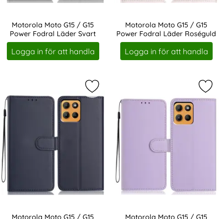
Motorola Moto G15 / G15
Motorola Moto G15 / G15
Power Fodral Läder Svart
Power Fodral Läder Roséguld
Art. nr 245102
Art. nr 245103
Logga in för att handla
Logga in för att handla
Markera motorola Moto G15 / G15 P
Mar
Motorola Moto G15 / G15
Motorola Moto G15 / G15