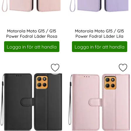
Motorola Moto G15 / G15
Motorola Moto G15 / G15
Power Fodral Läder Rosa
Power Fodral Läder Lila
Art. nr 245100
Art. nr 245101
Logga in för att handla
Logga in för att handla
Markera motorola Moto G15 / G15 P
Mar