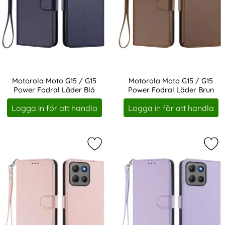
Motorola Moto G15 / G15
Motorola Moto G15 / G15
Power Fodral Läder Blå
Power Fodral Läder Brun
Art. nr 245098
Art. nr 245099
Logga in för att handla
Logga in för att handla
Markera motorola Moto G15 / G15 
Mar