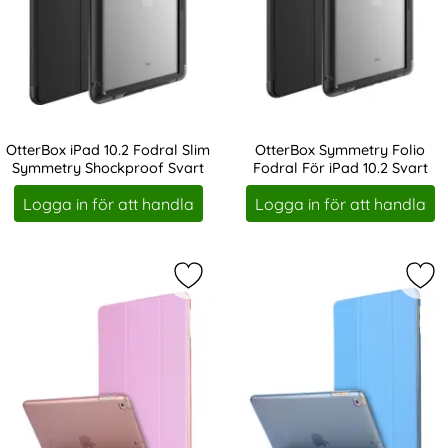
OtterBox iPad 10.2 Fodral Slim
OtterBox Symmetry Folio
Symmetry Shockproof Svart
Fodral För iPad 10.2 Svart
Art. nr 227744
Art. nr 227745
Logga in för att handla
Logga in för att handla
Markera iPad 10.2 2019/2020/2021 F
Mar