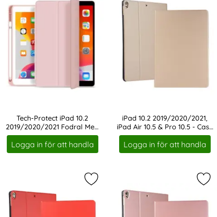
Tech-Protect iPad 10.2
iPad 10.2 2019/2020/2021,
2019/2020/2021 Fodral Med
iPad Air 10.5 & Pro 10.5 - Case
Art. nr 208081
Art. nr 1159
Pennhållare Rosa
Stand Fodral - Guld
Logga in för att handla
Logga in för att handla
Markera iPad 10.2 2019/2020/2021, i
Mar