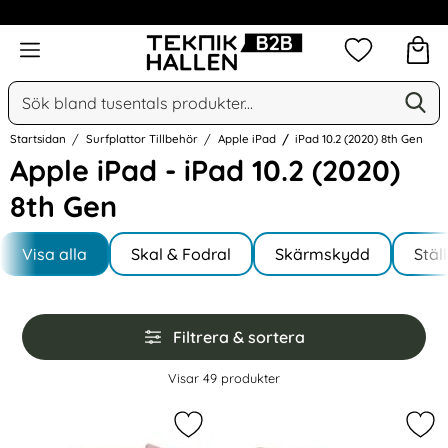
Omfattande & växande sortiment
Meny
Mina favorit
Sök
Ge
Sök på Narse Group AB
Startsidan
Surfplattor Tillbehör
Apple iPad
iPad 10.2 (2020) 8th Gen
Apple iPad - iPad 10.2 (2020)
8th Gen
Underkategorier
Hoppa
till
Visa alla
Skal & Fodral
Skärmskydd
Stäl
I iPad 10.2 (2020) 8th Gen
produkter
Hoppa
Filtrera & sortera
över
filtersektionen
Filtrera & sortera
Visar
49
produkter
produktlista
Markera tech-Protect iPad 10.2 20
Mar