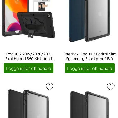
iPad 10.2 2019/2020/2021
OtterBox iPad 10.2 Fodral Slim
Skal Hybrid 360 Kickstand
Symmetry Shockproof Blå
Art. nr 219943
Art. nr 227743
Svart
Logga in för att handla
Logga in för att handla
Markera otterBox iPad 10.2 Fodral
Mar