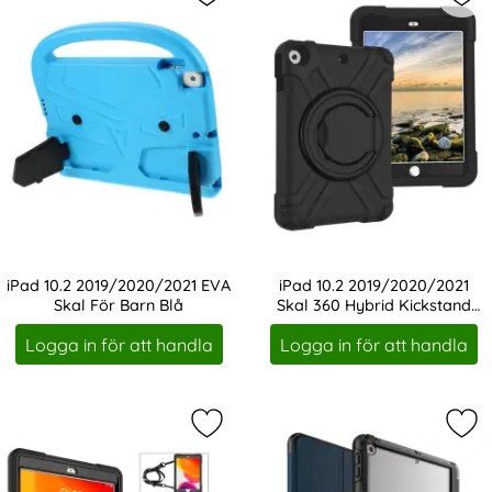
Markera iPad 10.2 2019/2020/2021 
Mar
iPad 10.2 2019/2020/2021 EVA
iPad 10.2 2019/2020/2021
Skal För Barn Blå
Skal 360 Hybrid Kickstand
Art. nr 219940
Art. nr 219942
Svart
Logga in för att handla
Logga in för att handla
Markera iPad 10.2 2019/2020/2021 
Mar