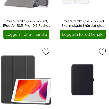
iPad 10.2 2019/2020/2021,
iPad 10.2 2019/2020/2021
iPad Air 10.5, Pro 10.5 Fodral
Skärmskydd i härdat glas
Art. nr 1196
Art. nr 1372
Tri-Fold Grå
Logga in för att handla
Logga in för att handla
Markera iPad 10.2 2019/2020/2021 F
Mar