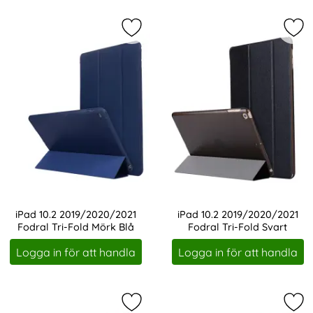
Markera iPad 10.2 2019/2020/2021 
Mar
iPad 10.2 2019/2020/2021
iPad 10.2 2019/2020/2021
Fodral Tri-Fold Mörk Blå
Fodral Tri-Fold Svart
Art. nr 1184
Art. nr 1185
Logga in för att handla
Logga in för att handla
Markera iPad 10.2 2019/2020/2021 F
Mar