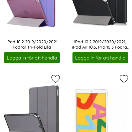
iPad 10.2 2019/2020/2021
iPad 10.2 2019/2020/2021,
Fodral Tri-Fold Lila
iPad Air 10.5, Pro 10.5 Fodral
Art. nr 1194
Art. nr 1195
Tri-Fold Svart
Logga in för att handla
Logga in för att handla
Markera iPad 10.2 2019/2020/2021, i
Mar