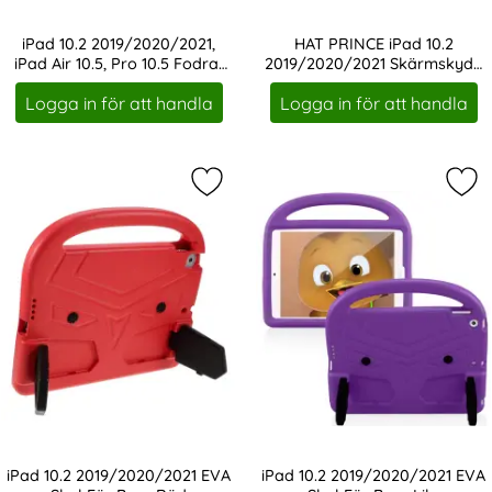
iPad 10.2 2019/2020/2021,
HAT PRINCE iPad 10.2
iPad Air 10.5, Pro 10.5 Fodral
2019/2020/2021 Skärmskydd
Art. nr 1199
Art. nr 1371
Tri-Fold Ljus Blå
i härdat glas
Logga in för att handla
Logga in för att handla
Markera iPad 10.2 2019/2020/2021 
Mar
iPad 10.2 2019/2020/2021 EVA
iPad 10.2 2019/2020/2021 EVA