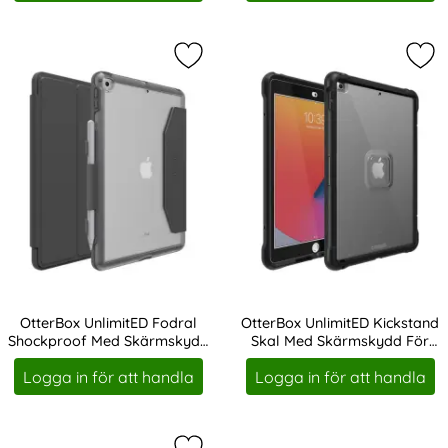
Markera otterBox UnlimitED Fodral
Mar
OtterBox UnlimitED Fodral
OtterBox UnlimitED Kickstand
Shockproof Med Skärmskydd
Skal Med Skärmskydd För
Art. nr 227746
Art. nr 227747
För iPad 10.2 Grå
iPad 10.2 Svart
Logga in för att handla
Logga in för att handla