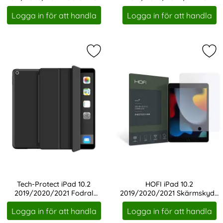
Art. nr 208076
Art. nr 208240
Pennhållare Svart
Fodral Grå
Logga in för att handla
Logga in för att handla
Markera tech-Protect iPad 10.2 20
Mar
Tech-Protect iPad 10.2
HOFI iPad 10.2
2019/2020/2021 Fodral
2019/2020/2021 Skärmskydd
Art. nr 208853
Art. nr 210868
SmartCase Svart
Pro+ Härdat Glas
Logga in för att handla
Logga in för att handla