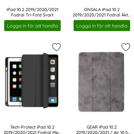
iPad 10.2 2019/2020/2021
ONSALA iPad 10.2
Fodral Tri-Fold Svart
2019/2020/2021 Fodral Äkta
Art. nr 1497
Art. nr 207429
Läder Svart
Logga in för att handla
Logga in för att handla
Markera tech-Protect iPad 10.2 20
Mar
Tech-Protect iPad 10.2
GEAR iPad 10.2
2019/2020/2021 Fodral Med
2019/2020/2021 / Air 10.5