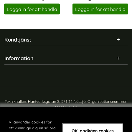
Art. nr 242860
Art. nr 19320
Logga in för att handla
Logga in för att handla
Sidfot Blandad info och länkar
Kundtjänst
Information
Teknikhallen, Hantverksgatan 2, 571 34 Nässjö. Organisationsnummer:
559165-6540
Copyright © teknikhallen.se
Vi använder cookies för
att kunna ge dig en så bra
OK, godkänn cookies