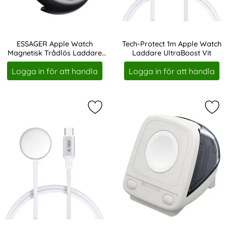
ESSAGER Apple Watch
Tech-Protect 1m Apple Watch
Magnetisk Trådlös Laddare
Laddare UltraBoost Vit
Art. nr 236033
Art. nr 238110
Slim USB-C
Logga in för att handla
Logga in för att handla
Markera tech-Protect 1m Apple Wat
Mar