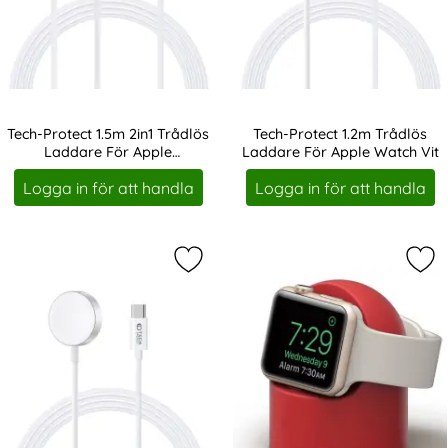
Tech-Protect 1.5m 2in1 Trådlös
Tech-Protect 1.2m Trådlös
Laddare För Apple
Laddare För Apple Watch Vit
Art. nr 219062
Art. nr 219066
Watch/iPhone
Logga in för att handla
Logga in för att handla
Markera tech-Protect 1.2m USB-C T
Mar