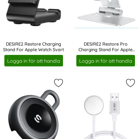
DESIRE2 Restore Charging
DESIRE2 Restore Pro
Stand For Apple Watch Svart
Charging Stand For Apple
Art. nr 231681
Art. nr 231682
Watch Silver
Logga in för att handla
Logga in för att handla
Markera eSSAGER Apple Watch Magn
Mar