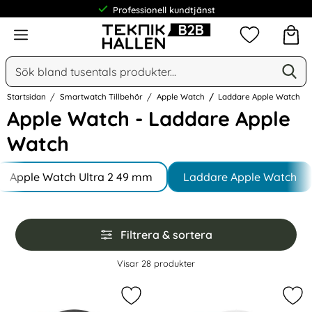
Meny
Mina favorit
Sök
Ge
Sök på Narse Group AB
Startsidan
Smartwatch Tillbehör
Apple Watch
Laddare Apple Watch
Apple Watch - Laddare Apple
Watch
Underkategorier
Hoppa
till
Apple Watch Ultra 2 49 mm
Laddare Apple Watch
produkter
Hoppa
Filtrera & sortera
över
filtersektionen
Filtrera & sortera
Visar
28
produkter
produktlista
Markera apple Watch Silikon Stativ 
Mark