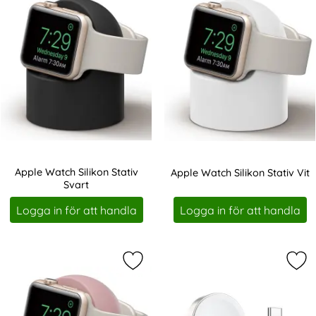
Apple Watch Silikon Stativ
Apple Watch Silikon Stativ Vit
Svart
Art. nr 10252
Art. nr 10253
Logga in för att handla
Logga in för att handla
Markera apple Watch Silikon Stativ
Mar