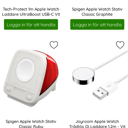
Tech-Protect 1m Apple Watch
Spigen Apple Watch Stativ
Laddare UltraBoost USB-C Vit
Classic Graphite
Art. nr 238111
Art. nr 242859
Logga in för att handla
Logga in för att handla
Markera spigen Apple Watch Stativ 
Mar
Spigen Apple Watch Stativ
Joyroom Apple Watch
Classic Ruby
Trådlös Qi Laddare 1.2m - Vit