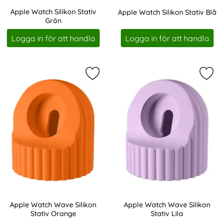
Apple Watch Silikon Stativ
Apple Watch Silikon Stativ Blå
Grön
Art. nr 219192
Art. nr 219194
Logga in för att handla
Logga in för att handla
Markera apple Watch Wave Silikon 
Mar
Apple Watch Wave Silikon
Apple Watch Wave Silikon
Stativ Orange
Stativ Lila