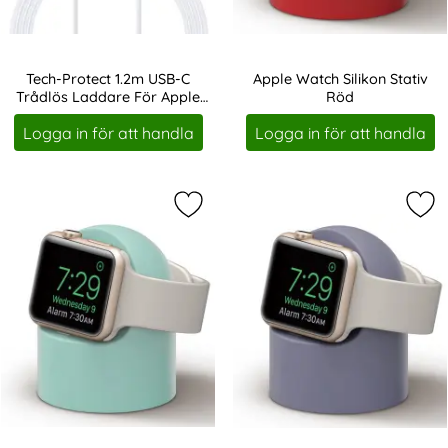
Tech-Protect 1.2m USB-C
Apple Watch Silikon Stativ
Trådlös Laddare För Apple
Röd
Art. nr 219067
Art. nr 219191
Watch Vit
Logga in för att handla
Logga in för att handla
Markera apple Watch Silikon Stativ
Mar