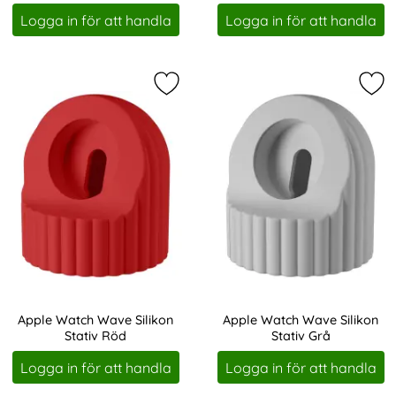
Art. nr 219550
Art. nr 219551
Logga in för att handla
Logga in för att handla
Markera apple Watch Wave Silikon 
Mar
Apple Watch Wave Silikon
Apple Watch Wave Silikon
Stativ Röd
Stativ Grå
Art. nr 219553
Art. nr 219555
Logga in för att handla
Logga in för att handla