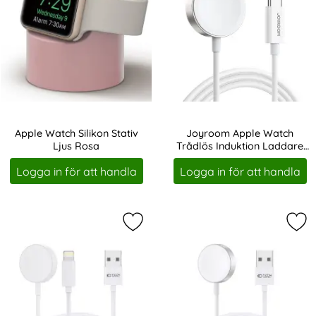
Apple Watch Silikon Stativ
Joyroom Apple Watch
Ljus Rosa
Trådlös Induktion Laddare
Art. nr 10254
Art. nr 207922
1.2m USB-C Vit
Logga in för att handla
Logga in för att handla
Markera tech-Protect 1.5m 2in1 Tr
Mar