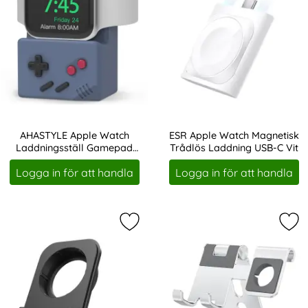
AHASTYLE Apple Watch
ESR Apple Watch Magnetisk
Laddningsställ Gamepad
Trådlös Laddning USB-C Vit
Art. nr 225205
Art. nr 226382
Silikon Blå
Logga in för att handla
Logga in för att handla
Markera dESIRE2 Restore Charging 
Mar