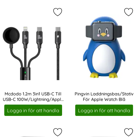
Markera mcdodo 1.2m 3in1 USB-C Ti
Mar
Mcdodo 1.2m 3in1 USB-C Till
Pingvin Laddningsbas/Stativ
USB-C 100W/Lightning/Apple
För Apple Watch Blå
Art. nr 224603
Art. nr 225181
Watch
Logga in för att handla
Logga in för att handla
Markera aHASTYLE Apple Watch Lad
Mar