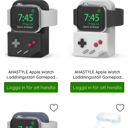
AHASTYLE Apple Watch
AHASTYLE Apple Watch
Laddningsställ Gamepad
Laddningsställ Gamepad
Art. nr 225203
Art. nr 225204
Silikon Svart
Silikon Grå
Logga in för att handla
Logga in för att handla
Markera aHASTYLE Apple Watch Lad
Mar