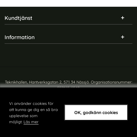
Sidfot Blandad info och länkar
Kundtjänst
Information
Teknikhallen, Hantverksgatan 2, 571 34 Nässjö. Organisationsnummer:
559165-6540
Copyright © teknikhallen.se
Vi använder cookies för
att kunna ge dig en så bra
OK, godkänn cookies
upplevelse som
möjligt.
Läs mer