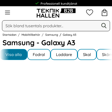
Professionell kundtjänst
Meny
Mina favorit
Sök
Ge
Sök på Narse Group AB
Startsidan
Mobiltillbehör
Samsung
Galaxy A3
Samsung - Galaxy A3
Underkategorier
Hoppa
till
Visa alla
Fodral
Laddare
Skal
Skär
I Galaxy A3
produkter