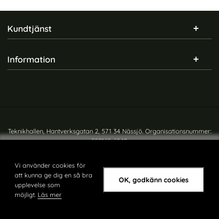
Sidfot Blandad info och länkar
Kundtjänst
Information
Teknikhallen, Hantverksgatan 2, 571 34 Nässjö. Organisationsnummer:
559165-6540
Copyright © teknikhallen.se
Vi använder cookies för
att kunna ge dig en så bra
OK, godkänn cookies
upplevelse som
möjligt.
Läs mer