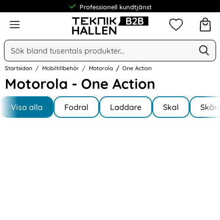
Professionell kundtjänst
Meny
Mina favorit
Sök
Ge
Sök på Narse Group AB
Startsidan
Mobiltillbehör
Motorola
One Action
Motorola - One Action
Underkategorier
Hoppa
till
Visa alla
Fodral
Laddare
Skal
Skär
I One Action
produkter