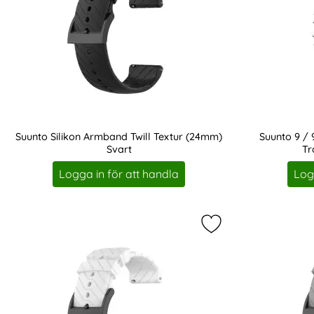
Suunto Silikon Armband Twill Textur (24mm)
Suunto 9 / 
Svart
Tr
Art. nr 201204
Art. nr 201209
Logga in för att handla
Log
Markera silikon Ar