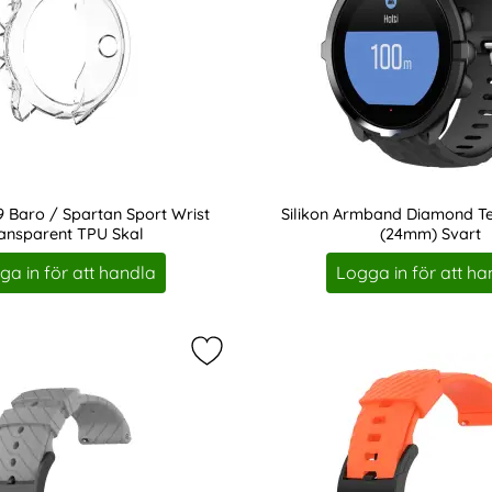
9 Baro / Spartan Sport Wrist
Silikon Armband Diamond Te
ansparent TPU Skal
(24mm) Svart
Art. nr 201265
ga in för att handla
Logga in för att ha
mband (24mm) Vit som favorit
Markera silikon Armband (24mm) G