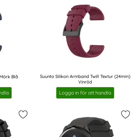
Suunto Silikon Armband Twill Textur (24mm)
Mörk Blå
Vinröd
Art. nr 201201
ndla
Logga in för att handla
n Sport Wrist Transparent TPU Skal som favorit
Markera silikon Armband Diamond Textur Suunto 
Mark