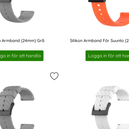
on Armband (24mm) Grå
Silikon Armband För Suunto 
Art. nr 201198
ga in för att handla
Logga in för att ha
kon Armband Twill Textur (24mm) Mörk Blå som favorit
Markera suunto Silikon Armband Tw