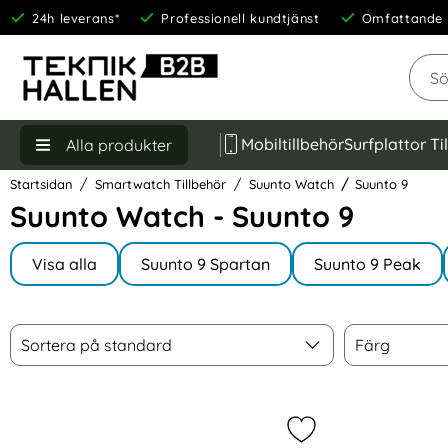
24h leverans*
Professionell kundtjänst
Omfattande 
Sök
Mobiltillbehör
Surfplattor Ti
Alla produkter
Startsidan
Smartwatch Tillbehör
Suunto Watch
Suunto 9
Suunto Watch - Suunto 9
Underkategorier
Hoppa
till
Visa alla
Suunto 9 Spartan
Suunto 9 Peak
I Suunto Watch
produkter
Filtrera & sortera
Sortera
Färg
Hoppa
Sortera på standard
Färg
över
filtersektionen
produktlista
Markera silikon Ar