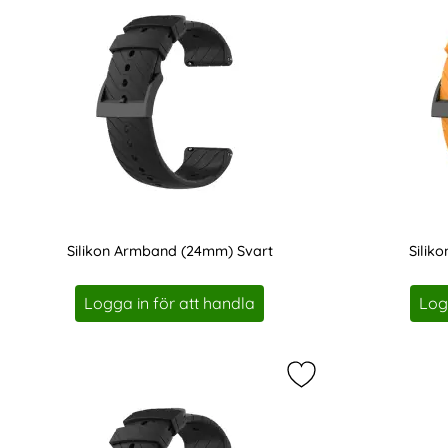
Silikon Armband (24mm) Svart
Silik
Art. nr 201163
Art. nr 201167
Logga in för att handla
Log
Markera suunto Sili