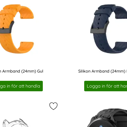
on Armband (24mm) Gul
Silikon Armband (24mm) 
Art. nr 201168
ga in för att handla
Logga in för att ha
kon Armband Twill Textur (24mm) Svart som favorit
Markera suunto 9 / 9 Baro / Sparta