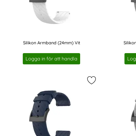
Silikon Armband (24mm) Vit
Silik
Art. nr 201164
Art. nr 201165
Logga in för att handla
Log
Markera suunto Sili