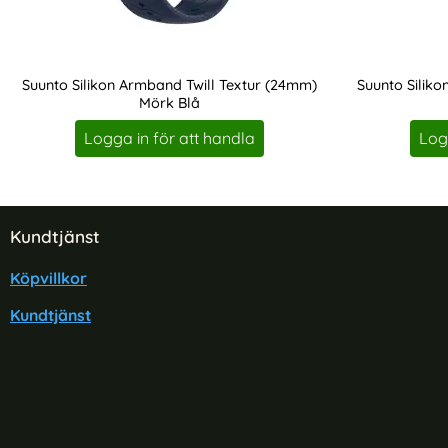
Suunto Silikon Armband Twill Textur (24mm)
Suunto Silik
Mörk Blå
Art. nr 201200
Art. nr 201202
Logga in för att handla
Log
Sidfot Blandad info och länkar
Kundtjänst
Köpvillkor
Kundtjänst