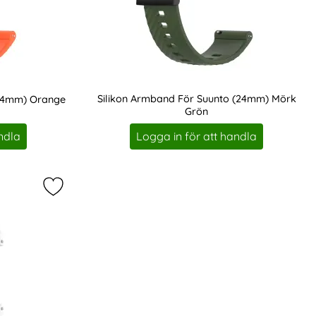
Silikon Armband För Suunto (24mm) Mörk
(24mm) Orange
Grön
Art. nr 201199
ndla
Logga in för att handla
ill Textur (24mm) Grå som favorit
Markera suunto Silikon Armband Twill Textur (24mm