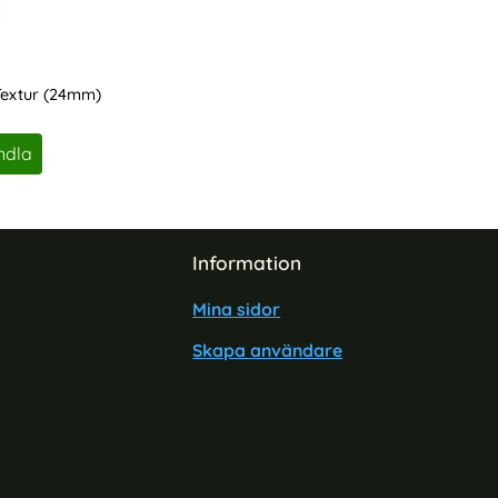
Textur (24mm)
ndla
Information
Mina sidor
Skapa användare