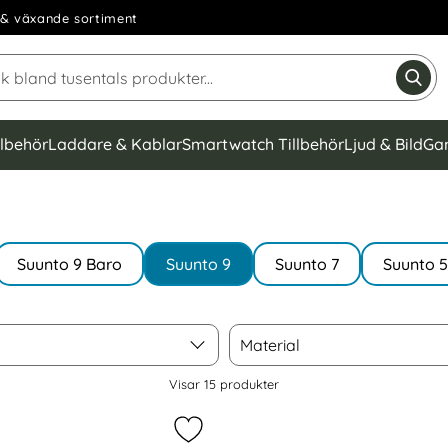
& växande sortiment
Sök på Narse Group AB
Gen
llbehör
Laddare & Kablar
Smartwatch Tillbehör
Ljud & Bild
Ga
Suunto 9 Baro
Suunto 9
Suunto 7
Suunto 5
Material
Material
Visar
15
produkter
mband (24mm) Svart som favorit
Markera silikon Armband (24mm) G