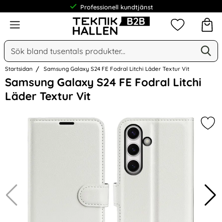
Professionell kundtjänst
Meny
Mina favorit
Sök
Ge
Sök på Narse Group AB
Startsidan
Samsung Galaxy S24 FE Fodral Litchi Läder Textur Vit
Hoppa
Samsung Galaxy S24 FE Fodral Litchi
över
Läder Textur Vit
Bilder
Mark