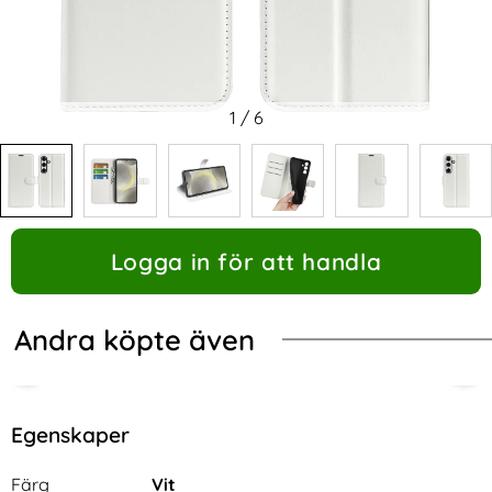
1
/
6
Logga in för att handla
Andra köpte även
Egenskaper
Egenskaper/attribut för denna produkt
Attribut
Värde
Färg
Vit