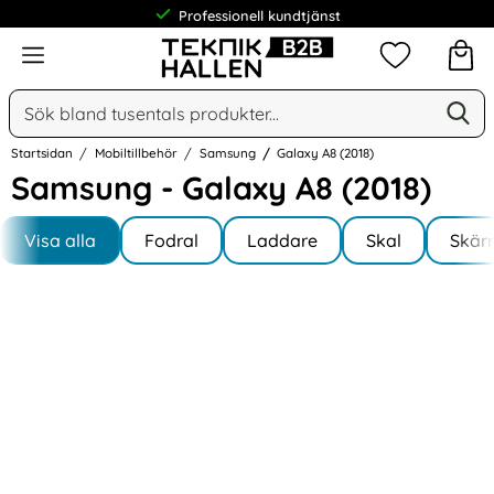
Professionell kundtjänst
Meny
Mina favorit
Sök
Ge
Sök på Narse Group AB
Startsidan
Mobiltillbehör
Samsung
Galaxy A8 (2018)
Samsung - Galaxy A8 (2018)
Underkategorier
Hoppa
till
Visa alla
Fodral
Laddare
Skal
Skär
I Galaxy A8 (2018)
produkter