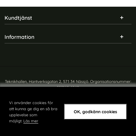
Sidfot Blandad info och länkar
Kundtjänst
Information
Teknikhallen, Hantverksgatan 2, 571 34 Nässjö. Organisationsnummer:
559165-6540
Copyright © teknikhallen.se
Vi använder cookies för
att kunna ge dig en så bra
OK, godkänn cookies
upplevelse som
möjligt.
Läs mer