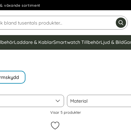
& växande sortiment
Sök på Narse Group AB
Gen
llbehör
Laddare & Kablar
Smartwatch Tillbehör
Ljud & Bild
Ga
rmskydd
Material
Material
Visar
5
produkter
laxy S10 Plus - Transparent TPU Skal som favorit
Markera gEAR Samsung Galaxy S10 P