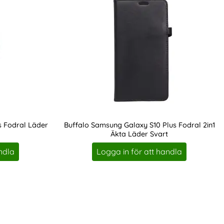
 Fodral Läder
Buffalo Samsung Galaxy S10 Plus Fodral 2in1
Äkta Läder Svart
Art. nr 211626
ndla
Logga in för att handla
rit