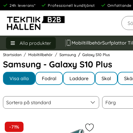
24h leverans*
Professionell kundtjänst
Omfattande 
Sök
Mobiltillbehör
Surfplattor Ti
Alla produkter
Startsidan
Mobiltillbehör
Samsung
Galaxy S10 Plus
Samsung - Galaxy S10 Plus
Underkategorier
Hoppa
till
Visa alla
Fodral
Laddare
Skal
Skä
I Galaxy S10 Plus
produkter
Filtrera & sortera
Sortera
Färg
Hoppa
Sortera på standard
Färg
över
filtersektionen
produktlista
-71%
Markera samsung Ga