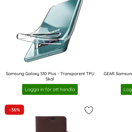
Samsung Galaxy S10 Plus - Transparent TPU
GEAR Samsung
Skal
Art. nr 3895
Art. nr 208302
Logga in för att handla
Log
-36%
Markera buffalo Sam