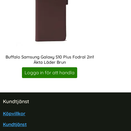
Buffalo Samsung Galaxy S10 Plus Fodral 2in1
Äkta Läder Brun
Art. nr 211628
Logga in för att handla
Sidfot Blandad info och länkar
Kundtjänst
Köpvillkor
Kundtjänst