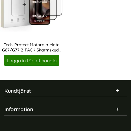
Tech-Protect Motorola Moto
G67/G77 2-PACK Skärmskydd
Art. nr 247598
GlassFit+
Logga in för att handla
Sidfot Blandad info och länkar
Kundtjänst
Information