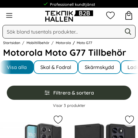
Professionell kundtjänst
Meny
Mina favorit
Sök
Ge
Sök på Narse Group AB
Startsidan
Mobiltillbehör
Motorola
Moto G77
Motorola Moto G77 Tillbehör
Underkategorier
Hoppa
till
Visa alla
Skal & Fodral
Skärmskydd
Lad
I Moto G77
produkter
Hoppa
Filtrera & sortera
över
filtersektionen
Filtrera & sortera
Visar
3
produkter
produktlista
Markera tech-Protect Motorola Mot
Mar