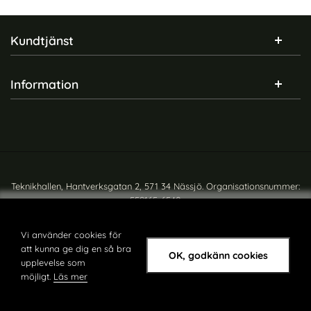
Sidfot Blandad info och länkar
Kundtjänst
Information
Teknikhallen, Hantverksgatan 2, 571 34 Nässjö. Organisationsnummer:
559165-6540
Copyright © teknikhallen.se
Vi använder cookies för
att kunna ge dig en så bra
OK, godkänn cookies
upplevelse som
möjligt.
Läs mer