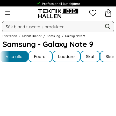
Professionell kundtjänst
Meny
Mina favorit
Sök
Ge
Sök på Narse Group AB
Startsidan
Mobiltillbehör
Samsung
Galaxy Note 9
Samsung - Galaxy Note 9
Underkategorier
Hoppa
till
Visa alla
Fodral
Laddare
Skal
Skär
I Galaxy Note 9
produkter