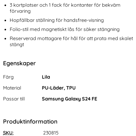
3 kortplatser och 1 fack för kontanter för bekväm
förvaring
Hopfällbar ställning för handsfree-visning
Folio-stil med magnetiskt lås för säker stängning
Reserverad mottagare för hål för att prata med skalet
stängt
Egenskaper
Egenskaper/attribut för denna produkt
Attribut
Värde
Färg
Lila
Material
PU-Läder, TPU
Passar till
Samsung Galaxy S24 FE
Produktinformation
SKU:
230815