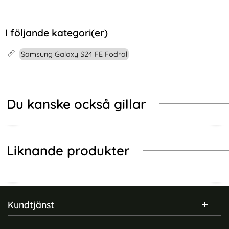
I följande kategori(er)
Samsung Galaxy S24 FE Fodral
Du kanske också gillar
Liknande produkter
Sidfot Blandad info och länkar
Kundtjänst