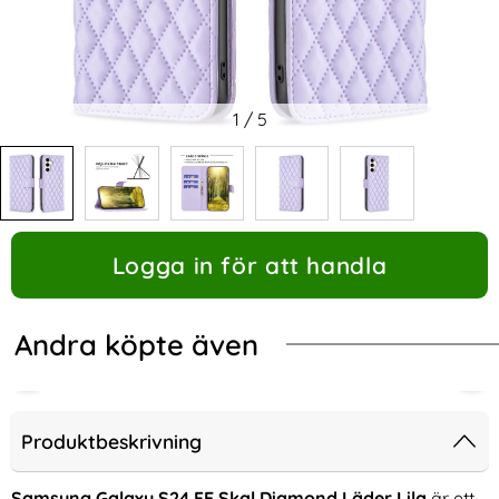
1
/
5
Logga in för att handla
Andra köpte även
Produktbeskrivning
Samsung Galaxy S24 FE Skal Diamond Läder Lila
är ett