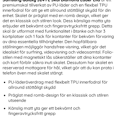
premiumskal tillverkat av PU-läder och en flexibel TPU
innerfodral för att ge ett allround stöttåligt skydd för din
enhet. Skalet är präglat med en romb design, vilket ger
det en klassisk och stilren look. Dess känsliga matta yta
erbjuder ett bekvämt och fingeravtrycksfritt grepp. Detta
skal är utformat med funktionalitet i åtanke och har 3
kortplatser och 1 fack för kontanter för bekväm förvaring
av dina essentiella tillhörigheter. Den hopfällbara
Samsung Galaxy S25 Edge
Amorus 30W GaN PD QC
ställningen möjliggör handsfree-visning, vilket gör det
Skal Shockproof Ring Hybrid
USB-C / USB-A Väggladdare
idealiskt för surfning, videovisning och videosamtal. Folio-
Art. nr 238407
Art. nr 243638
Svart
Vit
rea pris
rea pris
159 kr
stilen med magnetiskt lås säkerställer att dina kontanter
174 kr
tidigare pris
tidigare pris
159 kr
174 kr
skydd Heltäckande Härdat Glas
g Galaxy S25 Edge Skal Shockproof Ring Hybrid Svart
Köp
Amorus 30W GaN PD QC USB-C /
Motoro
Köp
och kort förblir säkra inuti skalet. Dessutom har skalet en
I lager
I lager
Tillgänglighet:
Tillgänglighet:
reserverad mottagare för hål, vilket gör att du kan prata i
telefon även med skalet stängt.
PU-läderöverdrag med flexibelt TPU innerfodral för
allround stöttåligt skydd
Präglat med romb-design för en klassisk och stilren
utseende
Känslig matt yta ger ett bekvämt och
fingeravtrycksfritt grepp