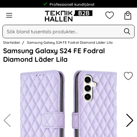
Professionell kundtjänst
Meny
Mina favorit
Sök
Ge
Sök på Narse Group AB
Startsidan
Samsung Galaxy S24 FE Fodral Diamond Läder Lila
Hoppa
Samsung Galaxy S24 FE Fodral
över
Diamond Läder Lila
Bilder
Mar