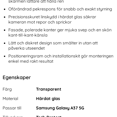
skärmen lättare att hålla ren
Oförändrad pekrespons för snabb och exakt styrning
Precisionsskuret linskydd i härdat glas säkrar
kameran mot repor och sprickor
Fasade, polerade kanter ger mjuka svep och en skön
kant-till-kant-känsla
Lätt och diskret design som smälter in utan att
påverka utseendet
Positioneringsram och installationskit gör monteringen
enkel med rakt resultat
Egenskaper
Egenskaper/attribut för denna produkt
Attribut
Värde
Färg
Transparent
Material
Härdat glas
Passar till
Samsung Galaxy A37 5G