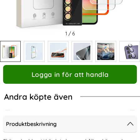
1
/
6
Logga in för att handla
Andra köpte även
Produktbeskrivning