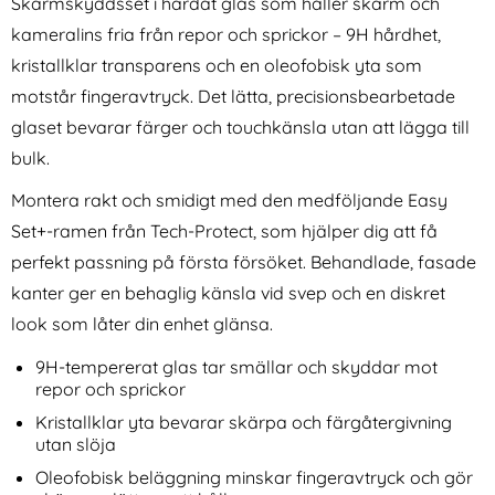
Skärmskyddsset i härdat glas som håller skärm och
kameralins fria från repor och sprickor – 9H hårdhet,
kristallklar transparens och en oleofobisk yta som
motstår fingeravtryck. Det lätta, precisionsbearbetade
glaset bevarar färger och touchkänsla utan att lägga till
bulk.
Samsung Galaxy S26 Skal
Whoop 5.0 / MG / 4.0
Montera rakt och smidigt med den medföljande Easy
Shockproof Hybrid Röd
Klockarmband Trail Loop Blå
Art. nr 246145
Art. nr 247261
Set+-ramen från Tech-Protect, som hjälper dig att få
rea pris
rea pris
99 kr
149 kr
tidigare pris
tidigare pris
99 kr
149 kr
Safe MagFlex Jungle Green
amsung Galaxy S26 Skal Shockproof Hybrid Röd
Köp
Whoop 5.0 / MG / 4.0 Klocka
Samsu
Köp
perfekt passning på första försöket. Behandlade, fasade
I lager
I lager
Tillgänglighet:
Tillgänglighet:
kanter ger en behaglig känsla vid svep och en diskret
look som låter din enhet glänsa.
9H-tempererat glas tar smällar och skyddar mot
repor och sprickor
Kristallklar yta bevarar skärpa och färgåtergivning
utan slöja
Oleofobisk beläggning minskar fingeravtryck och gör