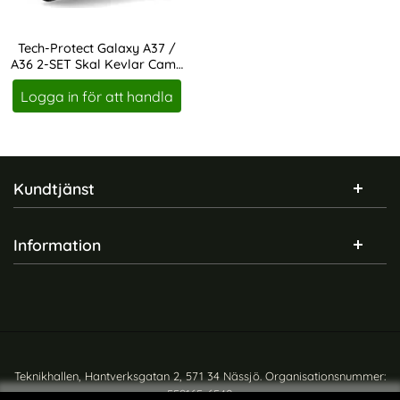
Tech-Protect Galaxy A37 /
A36 2-SET Skal Kevlar Cam+
Art. nr 247343
Svart
Logga in för att handla
Sidfot Blandad info och länkar
Kundtjänst
Information
Teknikhallen, Hantverksgatan 2, 571 34 Nässjö. Organisationsnummer:
559165-6540