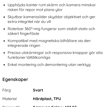
Upphöjda kanter runt skärm och kamera minskar
risken för repor mot plana ytor
Skjutbar kameraslider skyddar objektivet och ger
extra integritet när du vill
Roterbar 360°-ring fungerar som stabilt stativ och
säkert fingerfäste
Kompatibel med magnetiska bilhållare via den
integrerade ringen
Precisa utskärningar och responsiva knappar gör alla
funktioner lättåtkomliga
Enkel montering och demontering utan verktyg
Egenskaper
Egenskaper/attribut för denna produkt
Attribut
Värde
Färg
Svart
Material
Hårdplast, TPU