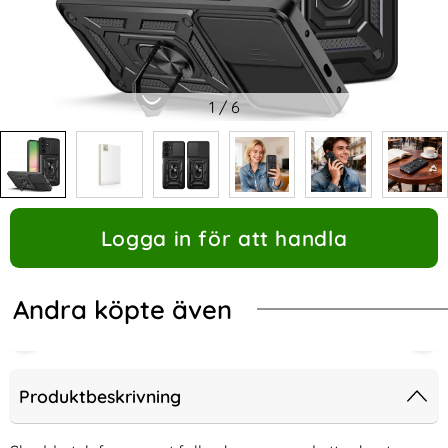
1
/
6
Logga in för att handla
Andra köpte även
Produktbeskrivning