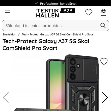
Professionell kundtjänst
Meny
Mina favorit
Sök
Ge
Sök på Narse Group AB
Startsidan
Tech-Protect Galaxy A37 5G Skal CamShield Pro Svart
Hoppa
Tech-Protect Galaxy A37 5G Skal
över
CamShield Pro Svart
Bilder
Mar