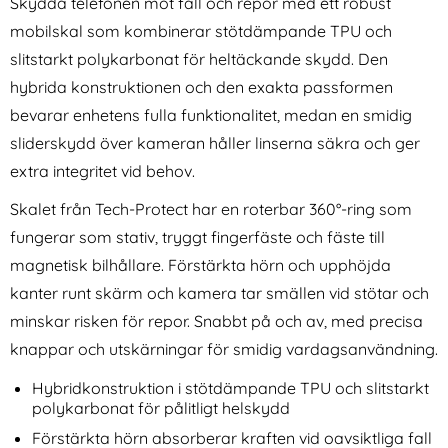
Skydda telefonen mot fall och repor med ett robust
mobilskal som kombinerar stötdämpande TPU och
slitstarkt polykarbonat för heltäckande skydd. Den
hybrida konstruktionen och den exakta passformen
bevarar enhetens fulla funktionalitet, medan en smidig
sliderskydd över kameran håller linserna säkra och ger
Samsung Galaxy S26 Skal
Tech-Protect Galaxy A36 /
extra integritet vid behov.
Shockproof Hybrid Röd
A56 5G 2-PACK Skärmskydd
Art. nr 246145
Art. nr 238605
Privacy
Skalet från Tech-Protect har en roterbar 360°-ring som
rea pris
rea pris
99 kr
119 kr
tidigare pris
tidigare pris
99 kr
119 kr
kryl Transparent
amsung Galaxy S26 Skal Shockproof Hybrid Röd
Tech-Protect Galaxy A36 / A56 5G
Köp
Köp
DG.M
fungerar som stativ, tryggt fingerfäste och fäste till
I lager
I lager
Tillgänglighet:
Tillgänglighet:
magnetisk bilhållare. Förstärkta hörn och upphöjda
kanter runt skärm och kamera tar smällen vid stötar och
minskar risken för repor. Snabbt på och av, med precisa
knappar och utskärningar för smidig vardagsanvändning.
Hybridkonstruktion i stötdämpande TPU och slitstarkt
polykarbonat för pålitligt helskydd
Förstärkta hörn absorberar kraften vid oavsiktliga fall