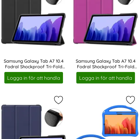
Samsung Galaxy Tab A7 10.4
Samsung Galaxy Tab A7 10.4
Fodral Shockproof Tri-Fold
Fodral Shockproof Tri-Fold
Art. nr 16858
Art. nr 16861
Svart
Lila
Logga in för att handla
Logga in för att handla
Markera samsung Galaxy Tab A7 10.
Mar