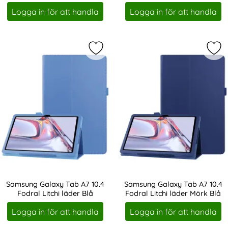
Art. nr 13632
Art. nr 16813
Vit
Logga in för att handla
Logga in för att handla
Markera samsung Galaxy Tab A7 10.4
Mar
Samsung Galaxy Tab A7 10.4
Samsung Galaxy Tab A7 10.4
Fodral Litchi läder Blå
Fodral Litchi läder Mörk Blå
Art. nr 16817
Art. nr 16818
Logga in för att handla
Logga in för att handla