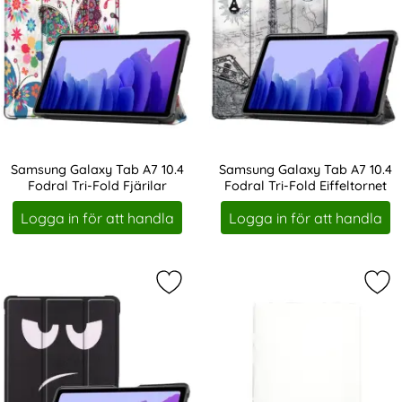
Samsung Galaxy Tab A7 10.4
Samsung Galaxy Tab A7 10.4
Fodral Tri-Fold Fjärilar
Fodral Tri-Fold Eiffeltornet
Art. nr 10797
Art. nr 10798
Logga in för att handla
Logga in för att handla
Markera samsung Galaxy Tab A7 10.
Mar