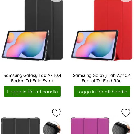
Samsung Galaxy Tab A7 10.4
Samsung Galaxy Tab A7 10.4
Fodral Tri-Fold Svart
Fodral Tri-Fold Röd
Art. nr 16831
Art. nr 16833
Logga in för att handla
Logga in för att handla
Markera samsung Galaxy Tab A7 10.
Mar