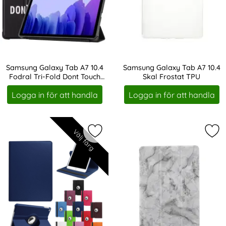
Samsung Galaxy Tab A7 10.4
Samsung Galaxy Tab A7 10.4
Fodral Tri-Fold Dont Touch
Skal Frostat TPU
Art. nr 10799
Art. nr 10800
Me
Logga in för att handla
Logga in för att handla
Välj färg
Markera samsung Galaxy Tab A7 10.
Mar