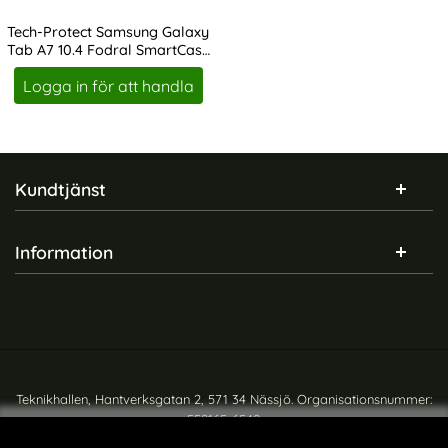
Tech-Protect Samsung Galaxy
Tab A7 10.4 Fodral SmartCase
Art. nr 206592
Roséguld
Logga in för att handla
Sidfot Blandad info och länkar
Kundtjänst
Information
Teknikhallen, Hantverksgatan 2, 571 34 Nässjö. Organisationsnummer:
559165-6540
Copyright © teknikhallen.se