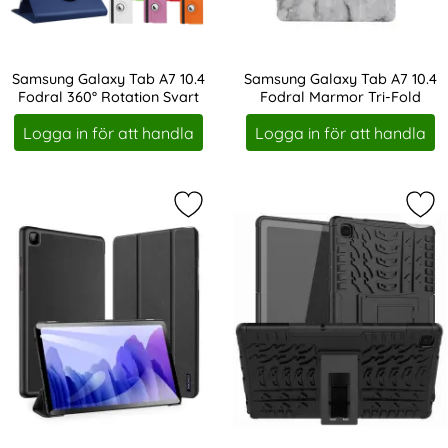
Samsung Galaxy Tab A7 10.4
Samsung Galaxy Tab A7 10.4
Fodral 360° Rotation Svart
Fodral Marmor Tri-Fold
Art. nr 10801
Art. nr 10829
Logga in för att handla
Logga in för att handla
Markera dUX DUCIS Samsung Galaxy 
Mar