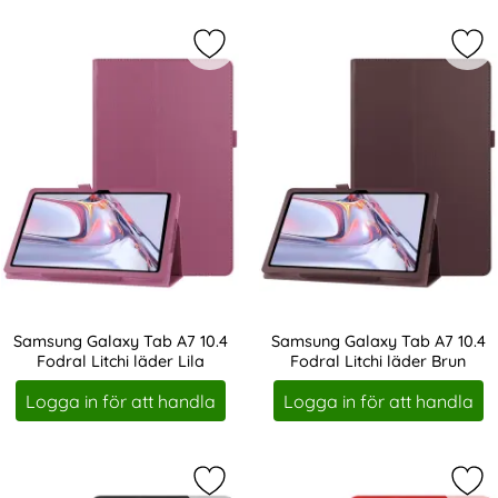
Markera samsung Galaxy Tab A7 10.4
Mar
Samsung Galaxy Tab A7 10.4
Samsung Galaxy Tab A7 10.4
Fodral Litchi läder Lila
Fodral Litchi läder Brun
Art. nr 16820
Art. nr 16821
Logga in för att handla
Logga in för att handla
Markera samsung Galaxy Tab A7 10.4
Mar