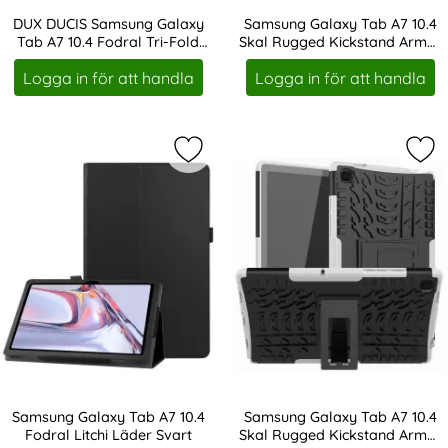
DUX DUCIS Samsung Galaxy
Samsung Galaxy Tab A7 10.4
Tab A7 10.4 Fodral Tri-Fold
Skal Rugged Kickstand Armor
Art. nr 11354
Art. nr 13631
Svart
Svart
Logga in för att handla
Logga in för att handla
Markera samsung Galaxy Tab A7 10.4
Mar
Samsung Galaxy Tab A7 10.4
Samsung Galaxy Tab A7 10.4
Fodral Litchi Läder Svart
Skal Rugged Kickstand Armor