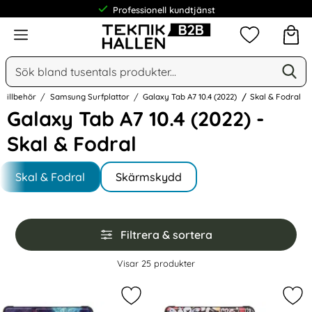
Meny
Mina favorit
Sök
Ge
Sök på Narse Group AB
 Tillbehör
Samsung Surfplattor
Galaxy Tab A7 10.4 (2022)
Skal & Fodral
Galaxy Tab A7 10.4 (2022) -
Skal & Fodral
Underkategorier
Hoppa
till
Skal & Fodral
Skärmskydd
produkter
Hoppa
Filtrera & sortera
över
filtersektionen
Filtrera & sortera
Visar
25
produkter
produktlista
Markera samsung Galaxy Tab A7 10.
Mar