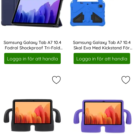
Samsung Galaxy Tab A7 10.4
Samsung Galaxy Tab A7 10.4
Fodral Shockproof Tri-Fold
Skal Eva Med Kickstand För
Art. nr 16863
Art. nr 18947
Mörk Blå
Barn Blå
Logga in för att handla
Logga in för att handla
Markera samsung Galaxy Tab A7 10.
Mar