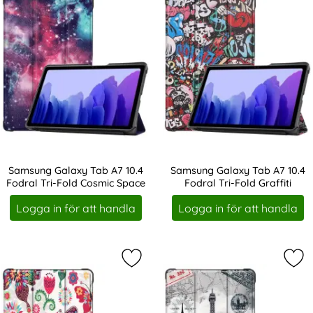
Samsung Galaxy Tab A7 10.4
Samsung Galaxy Tab A7 10.4
Fodral Tri-Fold Cosmic Space
Fodral Tri-Fold Graffiti
Art. nr 10795
Art. nr 10796
Logga in för att handla
Logga in för att handla
Markera samsung Galaxy Tab A7 10.4
Mar