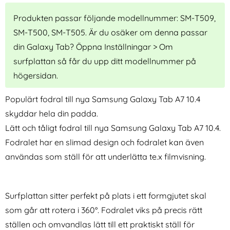
Produkten passar följande modellnummer: SM-T509,
SM-T500, SM-T505. Är du osäker om denna passar
din Galaxy Tab? Öppna Inställningar > Om
surfplattan så får du upp ditt modellnummer på
högersidan.
iPad Air 2026-2020 / Pro 11
holdit iPhone 13 Mini - 2in1
Fodral 360° Rotation Mörk
Magnet Fodral / Skal - Svart
Populärt fodral till nya Samsung Galaxy Tab A7 10.4
Art. nr 13613
Art. nr 20445
Blå
rea pris
rea pris
179 kr
211 kr
tidigare pris
tidigare pris
skyddar hela din padda.
179 kr
211 kr
dral Marmor Tri-Fold
Air 2026-2020 / Pro 11 Fodral 360° Rotation Mörk Blå
Köp
holdit iPhone 13 Mini - 2in1 Mag
Tech-Pro
Köp
I lager
I lager
Tillgänglighet:
Tillgänglighet:
Lätt och tåligt fodral till nya Samsung Galaxy Tab A7 10.4.
Fodralet har en slimad design och fodralet kan även
användas som ställ för att underlätta te.x filmvisning.
Surfplattan sitter perfekt på plats i ett formgjutet skal
som går att rotera i 360°. Fodralet viks på precis rätt
ställen och omvandlas lätt till ett praktiskt ställ för