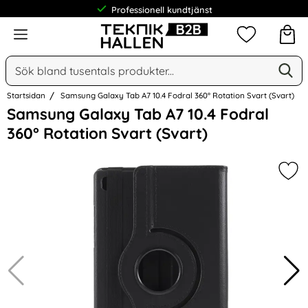
Professionell kundtjänst
Meny
Mina favorit
Sök
Ge
Sök på Narse Group AB
Startsidan
Samsung Galaxy Tab A7 10.4 Fodral 360° Rotation Svart (Svart)
Hoppa
Samsung Galaxy Tab A7 10.4 Fodral
över
360° Rotation Svart (Svart)
Bilder
Mar