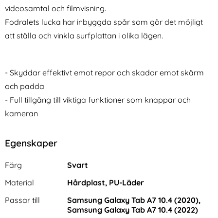
videosamtal och filmvisning.
Fodralets lucka har inbyggda spår som gör det möjligt
att ställa och vinkla surfplattan i olika lägen.
- Skyddar effektivt emot repor och skador emot skärm
och padda
- Full tillgång till viktiga funktioner som knappar och
kameran
Egenskaper
Egenskaper/attribut för denna produkt
Attribut
Värde
Färg
Svart
Material
Hårdplast, PU-Läder
Passar till
Samsung Galaxy Tab A7 10.4 (2020),
Samsung Galaxy Tab A7 10.4 (2022)