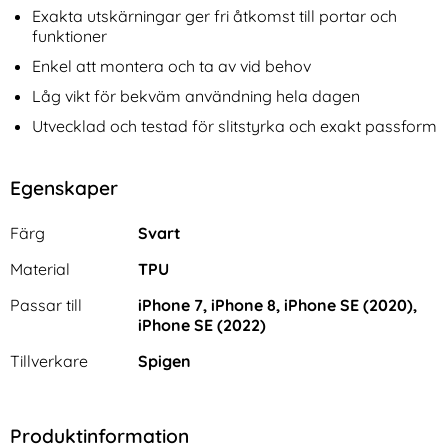
Exakta utskärningar ger fri åtkomst till portar och
funktioner
Enkel att montera och ta av vid behov
Låg vikt för bekväm användning hela dagen
Utvecklad och testad för slitstyrka och exakt passform
Egenskaper
Egenskaper/attribut för denna produkt
Attribut
Värde
Färg
Svart
Material
TPU
Passar till
iPhone 7, iPhone 8, iPhone SE (2020),
iPhone SE (2022)
Tillverkare
Spigen
Produktinformation