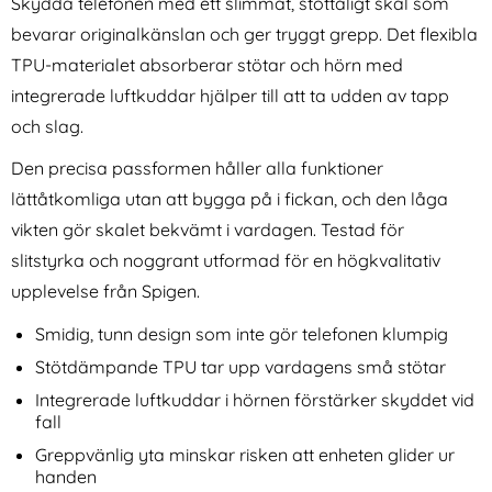
Skydda telefonen med ett slimmat, stöttåligt skal som
bevarar originalkänslan och ger tryggt grepp. Det flexibla
TPU-materialet absorberar stötar och hörn med
integrerade luftkuddar hjälper till att ta udden av tapp
och slag.
Den precisa passformen håller alla funktioner
Spigen iPhone
iPega Nintendo Switch 2 2-
lättåtkomliga utan att bygga på i fickan, och den låga
17e/16e/14/13/13 Pro 2-PACK
PACK Batteripaket För
Art. nr 202292
Art. nr 246288
ALM Heltäckande
Handkontroll (Röd/Blå)
vikten gör skalet bekvämt i vardagen. Testad för
rea pris
rea pris
194 kr
286 kr
tidigare pris
tidigare pris
194 kr
Skärmskydd
286 kr
glas
e 17e/16e/14/13/13 Pro 2-PACK ALM Heltäckande Skärm
iPhone 6/7/8/SE 2020/2022 2in1 Magnet Fodral / Skal Svart
iPega Nintendo Switch 2 2-PACK Batteri
Köp
Köp
Spi
slitstyrka och noggrant utformad för en högkvalitativ
I lager
I lager
Tillgänglighet:
Tillgänglighet:
upplevelse från Spigen.
Smidig, tunn design som inte gör telefonen klumpig
Stötdämpande TPU tar upp vardagens små stötar
Integrerade luftkuddar i hörnen förstärker skyddet vid
fall
Greppvänlig yta minskar risken att enheten glider ur
handen