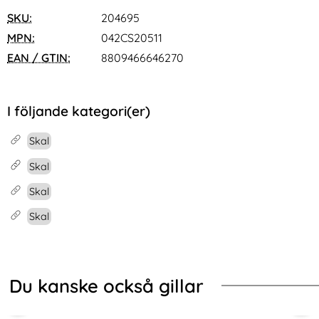
SKU:
204695
MPN:
042CS20511
EAN / GTIN:
8809466646270
I följande kategori(er)
Skal
Skal
Skal
Skal
Du kanske också gillar