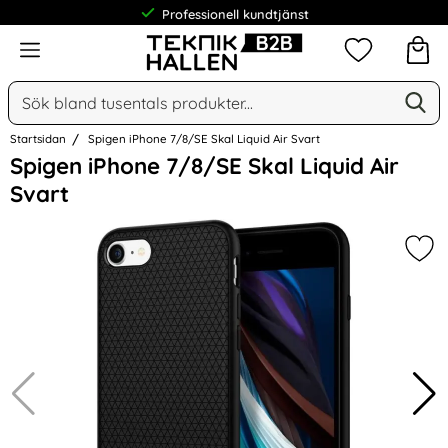
Professionell kundtjänst
Meny
Mina favorit
Sök
Ge
Sök på Narse Group AB
Startsidan
Spigen iPhone 7/8/SE Skal Liquid Air Svart
Hoppa
Spigen iPhone 7/8/SE Skal Liquid Air
över
Svart
Bilder
Mark