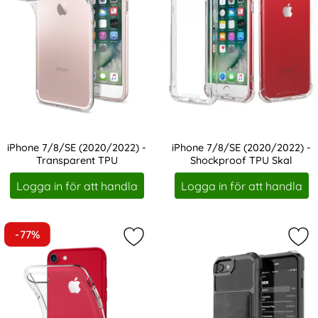
iPhone 7/8/SE (2020/2022) -
iPhone 7/8/SE (2020/2022) -
Transparent TPU
Shockproof TPU Skal
Art. nr 1443
Art. nr 5236
Logga in för att handla
Logga in för att handla
-77%
Markera transparent TPU-skal till i
Mar