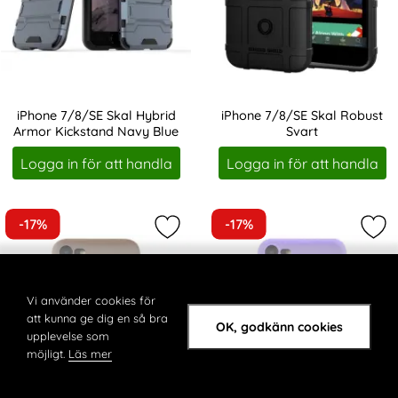
iPhone 7/8/SE Skal Hybrid
iPhone 7/8/SE Skal Robust
Armor Kickstand Navy Blue
Svart
Art. nr 204640
Art. nr 204641
Logga in för att handla
Logga in för att handla
-17%
-17%
Markera holdit iPhone 7/8/SE Mobil
Mark
Vi använder cookies för
att kunna ge dig en så bra
OK, godkänn cookies
upplevelse som
möjligt.
Läs mer