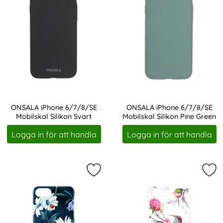
ONSALA iPhone 6/7/8/SE
ONSALA iPhone 6/7/8/SE
Mobilskal Silikon Svart
Mobilskal Silikon Pine Green
Art. nr 207515
Art. nr 207529
Logga in för att handla
Logga in för att handla
Markera oNSALA iPhone 6/7/8/SE M
Mar