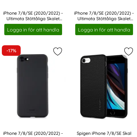
iPhone 7/8/SE (2020/2022) -
iPhone 7/8/SE (2020/2022) -
Ultimata Stöttåliga Skalet
Ultimata Stöttåliga Skalet
Art. nr 18848
Art. nr 18850
med Stöd - Röd
med Stöd - Blå
Logga in för att handla
Logga in för att handla
-17%
Markera iPhone 7/8/SE (2020/2022) -
Mar
iPhone 7/8/SE (2020/2022) -
Spigen iPhone 7/8/SE Skal