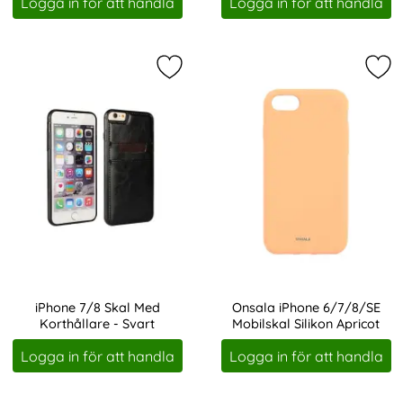
Logga in för att handla
Logga in för att handla
Markera iPhone 7/8 Skal Med Korthå
Mar
iPhone 7/8 Skal Med
Onsala iPhone 6/7/8/SE
Korthållare - Svart
Mobilskal Silikon Apricot
Art. nr 229667
Art. nr 231821
Logga in för att handla
Logga in för att handla