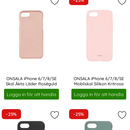
-25%
Markera oNSALA iPhone 6/7/8/SE S
Mar
ONSALA iPhone 6/7/8/SE
ONSALA iPhone 6/7/8/SE
Skal Äkta Läder Roséguld
Mobilskal Silikon Kritrosa
Art. nr 207445
Art. nr 207488
Logga in för att handla
Logga in för att handla
-25%
-25%
Markera oNSALA iPhone 6/7/8/SE Mo
Mar