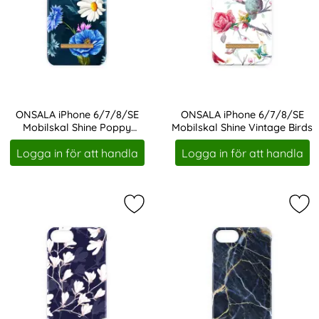
ONSALA iPhone 6/7/8/SE
ONSALA iPhone 6/7/8/SE
Mobilskal Shine Poppy
Mobilskal Shine Vintage Birds
Art. nr 207628
Art. nr 207633
Chamomile
Logga in för att handla
Logga in för att handla
Markera oNSALA iPhone 6/7/8/SE M
Mar