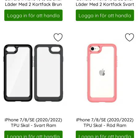
Läder Med 2 Kortfack Brun
Läder Med 2 Kortfack Svart
Art. nr 211677
Art. nr 211678
Logga in för att handla
Logga in för att handla
Markera iPhone 7/8/SE (2020/2022)
Mar
iPhone 7/8/SE (2020/2022)
iPhone 7/8/SE (2020/2022)
TPU Skal - Svart Ram
TPU Skal - Röd Ram
Art. nr 219170
Art. nr 219171
Logga in för att handla
Logga in för att handla