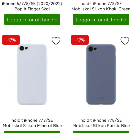
iPhone 6/7/8/SE (2020/2022)
holdit iPhone 7/8/SE
- Pop It Fidget Skal -
Mobilskal Silikon Khaki Green
Art. nr 19350
Art. nr 203781
Multicolor
Logga in för att handla
Logga in för att handla
-17%
-17%
Markera holdit iPhone 7/8/SE Mobils
Mark
holdit iPhone 7/8/SE
holdit iPhone 7/8/SE
Mobilskal Silikon Mineral Blue
Mobilskal Silikon Pacific Blue
Art. nr 203816
Art. nr 203837