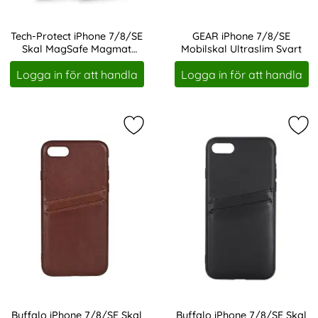
Tech-Protect iPhone 7/8/SE
GEAR iPhone 7/8/SE
Skal MagSafe Magmat
Mobilskal Ultraslim Svart
Art. nr 208340
Art. nr 208366
Transparent
Logga in för att handla
Logga in för att handla
Markera buffalo iPhone 7/8/SE Ska
Mar
Buffalo iPhone 7/8/SE Skal
Buffalo iPhone 7/8/SE Skal