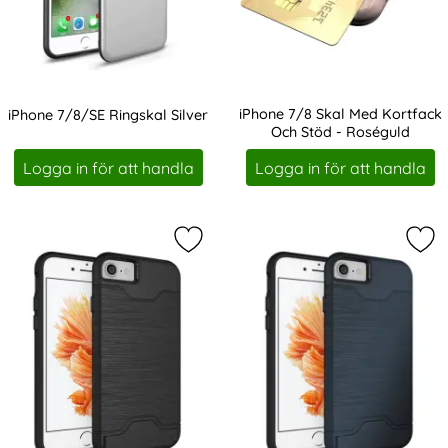
iPhone 7/8 Skal Med Kortfack
iPhone 7/8/SE Ringskal Silver
Och Stöd - Roséguld
Art. nr 228534
Art. nr 228578
Logga in för att handla
Logga in för att handla
Markera iPhone 7/8 Skal Med Kortfa
Mar