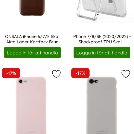
ONSALA iPhone 6/7/8 Skal
iPhone 7/8/SE (2020/2022) -
Äkta Läder Kortfack Brun
Shockproof TPU Skal -
Art. nr 247449
Art. nr 7757
Transparent
Logga in för att handla
Logga in för att handla
-17%
-17%
Markera iPhone 7/8/SE (2020/2022) -
Mar