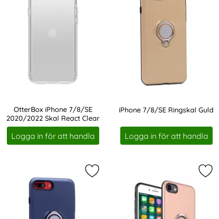
OtterBox iPhone 7/8/SE
iPhone 7/8/SE Ringskal Guld
2020/2022 Skal React Clear
Art. nr 227801
Art. nr 228529
Logga in för att handla
Logga in för att handla
Markera iPhone 7/8/SE Ringskal Mö
Mar