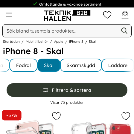
Omfattande & växande sortiment
Meny
Mina favorit
Sök
Ge
Sök på Narse Group AB
Startsidan
Mobiltillbehör
Apple
iPhone 8
Skal
iPhone 8 - Skal
Underkategorier
Hoppa
la
till
Fodral
Skal
Skärmskydd
Laddare
e 8
produkter
Hoppa
Filtrera & sortera
över
filtersektionen
Filtrera & sortera
Visar
75
produkter
produktlista
-57%
Markera iPhone 7/8/SE (2020/2022
Mar