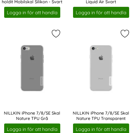
holdit Mobilskal Silikon - Svart
Liquid Air Svart
Art. nr 19069
Art. nr 204695
Logga in för att handla
Logga in för att handla
Markera nILLKIN iPhone 7/8/SE Ska
Mar
NILLKIN iPhone 7/8/SE Skal
NILLKIN iPhone 7/8/SE Skal
Nature TPU Grå
Nature TPU Transparent
Art. nr 205819
Art. nr 205820
Logga in för att handla
Logga in för att handla