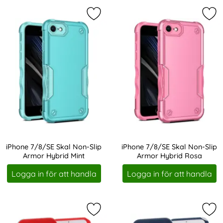
Markera iPhone 7/8/SE Skal Non-Sl
Mar
iPhone 7/8/SE Skal Non-Slip
iPhone 7/8/SE Skal Non-Slip
Armor Hybrid Mint
Armor Hybrid Rosa
Art. nr 204612
Art. nr 204613
Logga in för att handla
Logga in för att handla
Markera iPhone 7/8/SE Skal Liquid 
Mar