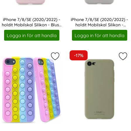
iPhone 7/8/SE (2020/2022) -
iPhone 7/8/SE (2020/2022) -
holdit Mobilskal Silikon - Blush
holdit Mobilskal Silikon -
Art. nr 19070
Art. nr 19071
Pink
Taupe
Logga in för att handla
Logga in för att handla
-17%
Markera iPhone 6/7/8/SE (2020/2022
Mar