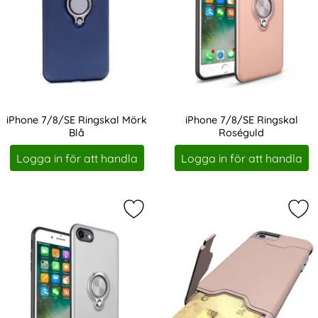
iPhone 7/8/SE Ringskal Mörk
iPhone 7/8/SE Ringskal
Blå
Roséguld
Art. nr 228531
Art. nr 228533
Logga in för att handla
Logga in för att handla
Markera iPhone 7/8/SE Ringskal Sil
Mar