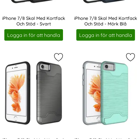
iPhone 7/8 Skal Med Kortfack
iPhone 7/8 Skal Med Kortfack
Och Stöd - Svart
Och Stöd - Mörk Blå
Art. nr 228579
Art. nr 228580
Logga in för att handla
Logga in för att handla
Markera iPhone 7/8 Skal Med Kortf
Mar