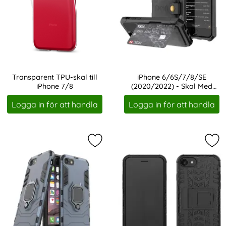
Transparent TPU-skal till
iPhone 6/6S/7/8/SE
iPhone 7/8
(2020/2022) - Skal Med
Art. nr 10143
Art. nr 15669
Magnetiskt Plånbok - Svart
Logga in för att handla
Logga in för att handla
Markera iPhone 7/8/SE (2020/2022)
Mar