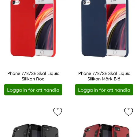
iPhone 7/8/SE Skal Liquid
iPhone 7/8/SE Skal Liquid
Silikon Röd
Silikon Mörk Blå
Art. nr 204631
Art. nr 204632
Logga in för att handla
Logga in för att handla
Markera iPhone 7/8/SE Skal Hybrid
Mar