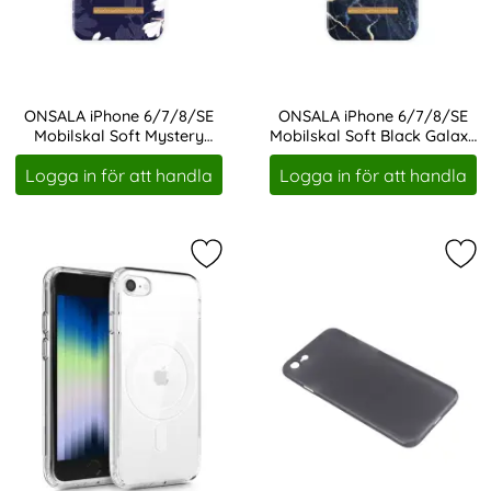
ONSALA iPhone 6/7/8/SE
ONSALA iPhone 6/7/8/SE
Mobilskal Soft Mystery
Mobilskal Soft Black Galaxy
Art. nr 207642
Art. nr 207660
Magnolia
Marble
Logga in för att handla
Logga in för att handla
Markera tech-Protect iPhone 7/8/
Mar