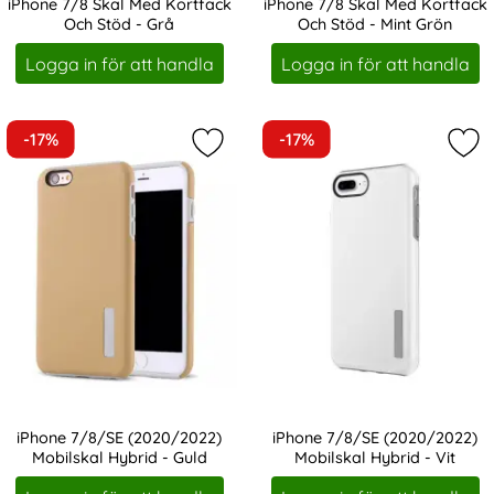
iPhone 7/8 Skal Med Kortfack
iPhone 7/8 Skal Med Kortfack
Och Stöd - Grå
Och Stöd - Mint Grön
Art. nr 228581
Art. nr 228582
Logga in för att handla
Logga in för att handla
-17%
-17%
Markera iPhone 7/8/SE (2020/2022)
Mar
iPhone 7/8/SE (2020/2022)
iPhone 7/8/SE (2020/2022)
Mobilskal Hybrid - Guld
Mobilskal Hybrid - Vit
Art. nr 229130
Art. nr 229134