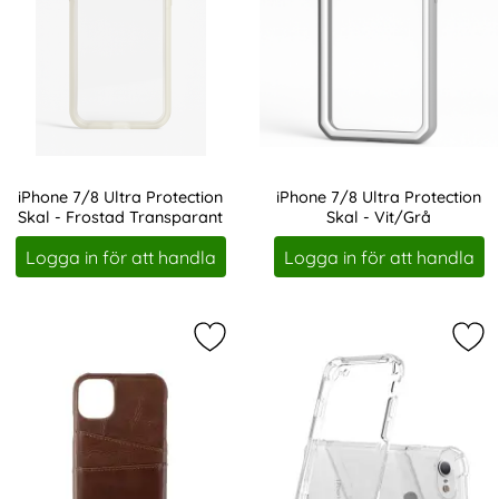
iPhone 7/8 Ultra Protection
iPhone 7/8 Ultra Protection
Skal - Frostad Transparant
Skal - Vit/Grå
Art. nr 238379
Art. nr 238380
Logga in för att handla
Logga in för att handla
Markera oNSALA iPhone 6/7/8 Skal 
Mar