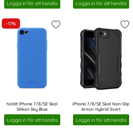
Logga in för att handla
Logga in för att handla
-17%
Markera holdit iPhone 7/8/SE Skal S
Mar
holdit iPhone 7/8/SE Skal
iPhone 7/8/SE Skal Non-Slip
Silikon Sky Blue
Armor Hybrid Svart
Art. nr 204373
Art. nr 204608
Logga in för att handla
Logga in för att handla