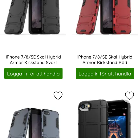
iPhone 7/8/SE Skal Hybrid
iPhone 7/8/SE Skal Hybrid
Armor Kickstand Svart
Armor Kickstand Röd
Art. nr 204638
Art. nr 204639
Logga in för att handla
Logga in för att handla
Markera iPhone 7/8/SE Skal Hybrid
Mar