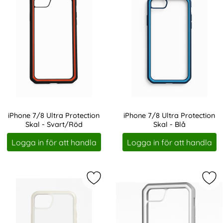
iPhone 7/8 Ultra Protection
iPhone 7/8 Ultra Protection
Skal - Svart/Röd
Skal - Blå
Art. nr 238377
Art. nr 238378
Logga in för att handla
Logga in för att handla
Markera iPhone 7/8 Ultra Protectio
Mar