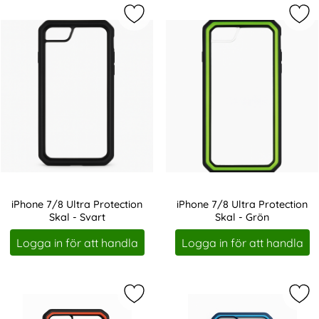
Markera iPhone 7/8 Ultra Protection
Mar
iPhone 7/8 Ultra Protection
iPhone 7/8 Ultra Protection
Skal - Svart
Skal - Grön
Art. nr 238375
Art. nr 238376
Logga in för att handla
Logga in för att handla
Markera iPhone 7/8 Ultra Protectio
Mar