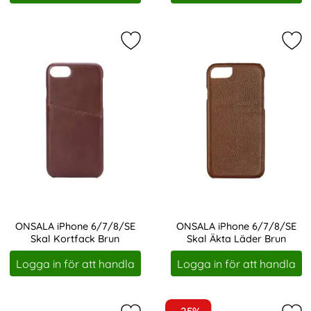
Markera oNSALA iPhone 6/7/8/SE S
Mar
ONSALA iPhone 6/7/8/SE
ONSALA iPhone 6/7/8/SE
Skal Kortfack Brun
Skal Äkta Läder Brun
Art. nr 207329
Art. nr 207440
Logga in för att handla
Logga in för att handla