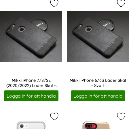
Markera mikki iPhone 7/8/SE (2020
Mar
Mikki iPhone 7/8/SE
Mikki iPhone 6/6S Läder Skal
(2020/2022) Läder Skal -
- Svart
Art. nr 227691
Art. nr 227692
Svart
Logga in för att handla
Logga in för att handla
Markera otterBox iPhone 7/8/SE 20
Mar