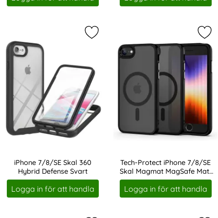
Markera iPhone 7/8/SE Skal 360 Hy
Mar
iPhone 7/8/SE Skal 360
Tech-Protect iPhone 7/8/SE
Hybrid Defense Svart
Skal Magmat MagSafe Matt
Art. nr 220030
Art. nr 220075
Svart
Logga in för att handla
Logga in för att handla