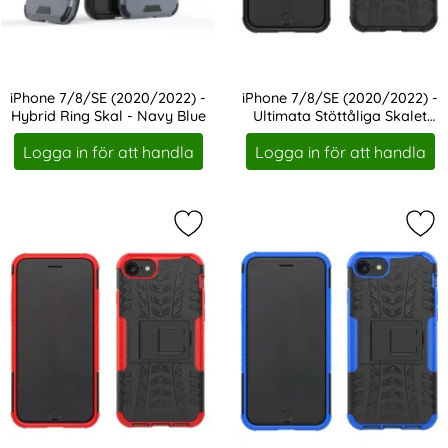
iPhone 7/8/SE (2020/2022) -
iPhone 7/8/SE (2020/2022) -
Hybrid Ring Skal - Navy Blue
Ultimata Stöttåliga Skalet
Art. nr 18789
Art. nr 18847
med Stöd - Svart
Logga in för att handla
Logga in för att handla
Markera iPhone 7/8/SE (2020/2022) 
Mar