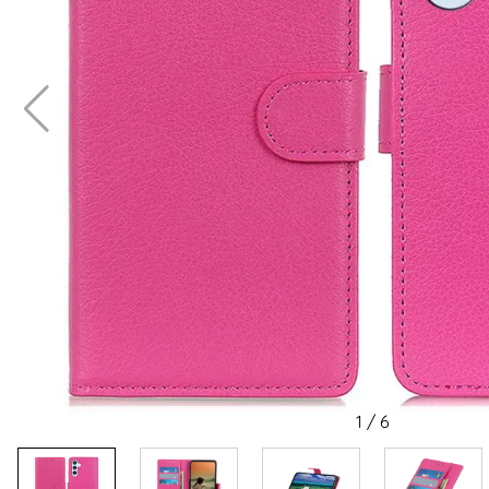
1
/
6