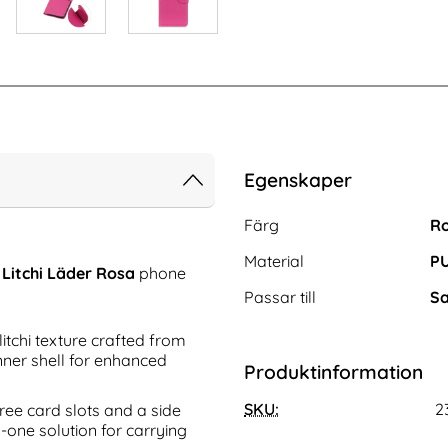
Egenskaper
Egenskaper/attribut för de
Attribut
Värde
Färg
R
Material
PU
Litchi Läder Rosa
phone
Passar till
Sa
litchi texture crafted from
nner shell for enhanced
Produktinformation
 Galaxy A16 Skal
CASEME Samsung Galaxy S25 Edge
lagt Röd
Fodral Läder RFID Svart
SKU:
2
ree card slots and a side
Art. nr 238511
-one solution for carrying
rea pris
169 kr
tidigare pris
169 kr