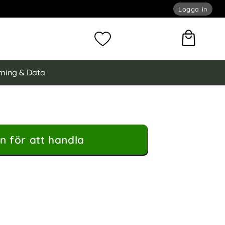
Logga in
omför sökning
Mina favoriter
ming & Data
n för att handla
dral Litchi Läder Rosa som favorit