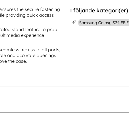
msung Galaxy A16 Skal Läderbelagt Röd
Köp
CASEME Samsung Galaxy S25 Edge 
Köp
I lager
Tillgänglighet:
ensures the secure fastening
I följande kategori(er)
le providing quick access
Samsung Galaxy S24 FE F
rated stand feature to prop
multimedia experience
seamless access to all ports,
 hole and accurate openings
ove the case.