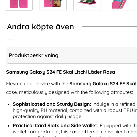
Andra köpte även
Produktbeskrivning
Samsung Galaxy S24 FE Skal Litchi Läder Rosa
Elevate your device with the
Samsung Galaxy S24 FE Skal 
case, meticulously designed with the following attributes:
Sophisticated and Sturdy Design:
Indulge in a refined 
high-quality PU material, combined with a robust TPU i
protection against daily usage.
Xiaomi Redmi 15 Fodral Mandala
DG.MING Samsung
Läder Lila
Läderbe
Practical Card Slots and Side Wallet:
Equipped with th
Art. nr 242386
Art. nr 235066
wallet compartment, this case offers a convenient all-in
rea pris
rea pris
156 kr
111 kr
tidigare pris
tidigare pris
156 kr
111 kr