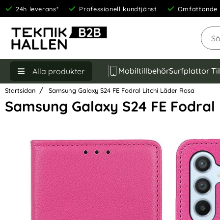
24h leverans*
Professionell kundtjänst
Omfattande 
Sök
Mobiltillbehör
Surfplattor Ti
Alla produkter
Startsidan
Samsung Galaxy S24 FE Fodral Litchi Läder Rosa
Samsung Galaxy S24 FE Fodral 
Hoppa
över
Bilder