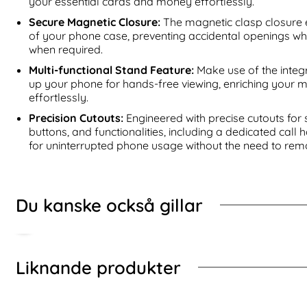
your essential cards and money effortlessly.
proof Ring Hybrid Röd
Xiaomi Redmi 15 Fodral Mandala Läder Lila
Köp
DG.MING Sa
I lager
I lager
Tillgänglighet:
Tillgänglighet:
Secure Magnetic Closure:
The magnetic clasp closure 
of your phone case, preventing accidental openings whi
when required.
Multi-functional Stand Feature:
Make use of the integ
up your phone for hands-free viewing, enriching your 
effortlessly.
Precision Cutouts:
Engineered with precise cutouts for 
buttons, and functionalities, including a dedicated call
for uninterrupted phone usage without the need to rem
Du kanske också gillar
Liknande produkter