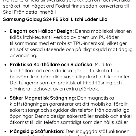
språket inuti något ord Fodral finns sedan konvertera till
Skal Från detta innehåll
Samsung Galaxy S24 FE Skal Litchi Läder Lila
Elegant och Hållbar Design:
Denna mobilskal visar en
tidlös litchi-textur tillverkad av premium PU-läder
tillsammans med ett robust TPU-innerskal, vilket ger
en sofistikerad utseende och pålitligt skydd mot daglig
Samsung Galaxy S26 Ultra
Amorus 30W GaN PD QC
användning.
Fodral RFID Läder Fjärilar /
USB-C / USB-A Väggladdare
Art. nr 246253
Art. nr 243638
Blommor
Vit
Praktiska Korthållare och Sidoficka:
Med tre
rea pris
rea pris
136 kr
174 kr
tidigare pris
tidigare pris
136 kr
174 kr
hombus Läder Blommor Vit
Galaxy S26 Ultra Fodral RFID Läder Fjärilar / Blommor
Köp
Amorus 30W GaN PD QC USB-C /
Köp
korthållare och en sidoficka gör detta skal att du
I lager
I lager
Tillgänglighet:
Tillgänglighet:
bekvämt kan bära dina väsentliga kort och kontanter.
Det fungerar som en praktisk allt-i-ett-lösning och
eliminerar behovet av en extra plånbok.
Säker Magnetisk Stängning:
Den magnetiska
klaffstängningen garanterar att ditt mobilskal förblir
säkert stängt och skyddar din telefon från oavsiktliga
öppningar. Denna design säkerställer snabb och enkel
åtkomst till din telefon samtidigt som den hålls säker.
Mångsidig Ståfunktion:
Den inbyggda ståfunktionen