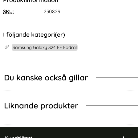
SKU:
230829
I följande kategori(er)
Samsung Galaxy S24 FE Fodral
Du kanske också gillar
Liknande produkter
Sidfot Blandad info och länkar
Kundtjänst