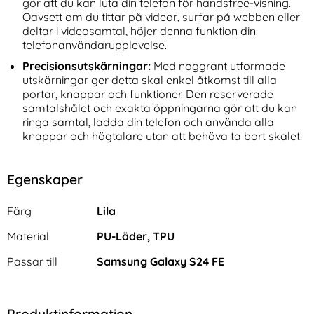
gör att du kan luta din telefon för handsfree-visning.
Oavsett om du tittar på videor, surfar på webben eller
deltar i videosamtal, höjer denna funktion din
telefonanvändarupplevelse.
Precisionsutskärningar:
Med noggrant utformade
utskärningar ger detta skal enkel åtkomst till alla
portar, knappar och funktioner. Den reserverade
samtalshålet och exakta öppningarna gör att du kan
ringa samtal, ladda din telefon och använda alla
knappar och högtalare utan att behöva ta bort skalet.
Egenskaper
Egenskaper/attribut för denna produkt
Attribut
Värde
Färg
Lila
Material
PU-Läder, TPU
Passar till
Samsung Galaxy S24 FE
Produktinformation