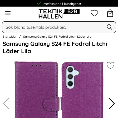
Professionell kundtjänst
Meny
Mina favorit
Sök
Ge
Sök på Narse Group AB
Startsidan
Samsung Galaxy S24 FE Fodral Litchi Läder Lila
Hoppa
Samsung Galaxy S24 FE Fodral Litchi
över
Läder Lila
Bilder
Mar