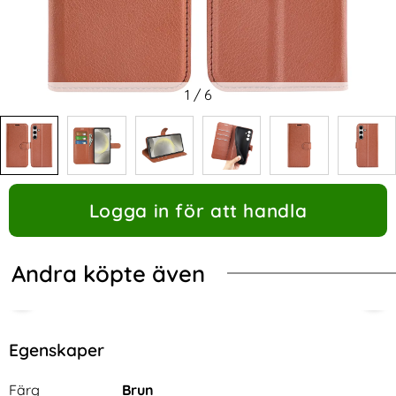
1
/
6
Logga in för att handla
Andra köpte även
Egenskaper
Egenskaper/attribut för denna produkt
Attribut
Värde
Färg
Brun