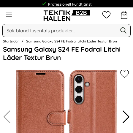
Professionell kundtjänst
Meny
Mina favorit
Sök
Ge
Sök på Narse Group AB
Startsidan
Samsung Galaxy S24 FE Fodral Litchi Läder Textur Brun
Hoppa
Samsung Galaxy S24 FE Fodral Litchi
över
Läder Textur Brun
Bilder
Mar