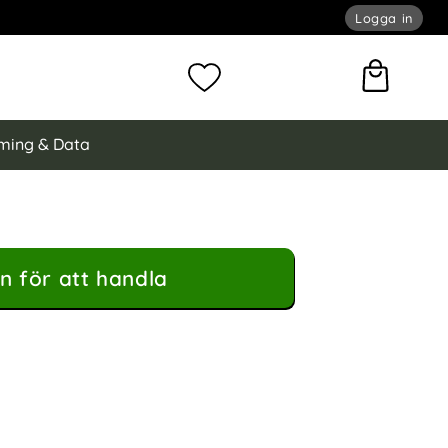
Logga in
omför sökning
Mina favoriter
ming & Data
n för att handla
ax 3in1 Komplett Skydddspaket som favorit