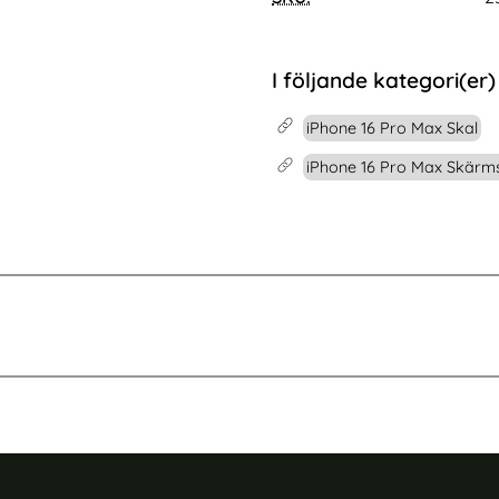
Brun
2-PACK Skärmskydd Heltäckande Härdat Glas
Köp
iPhone 12 Pro Max 2-PACK Skärmsky
Köp
I lager
Tillgänglighet:
I följande kategori(er)
iPhone 16 Pro Max Skal
iPhone 16 Pro Max Skär