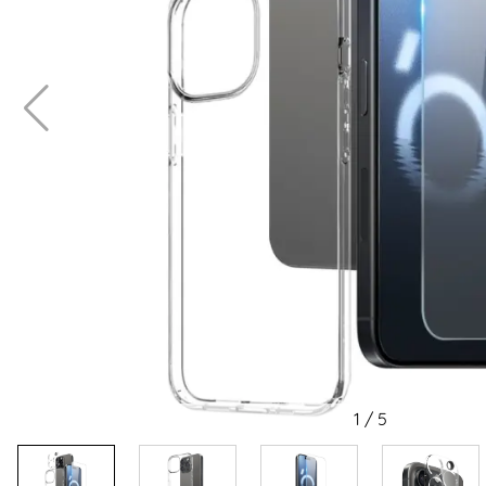
1
/
5