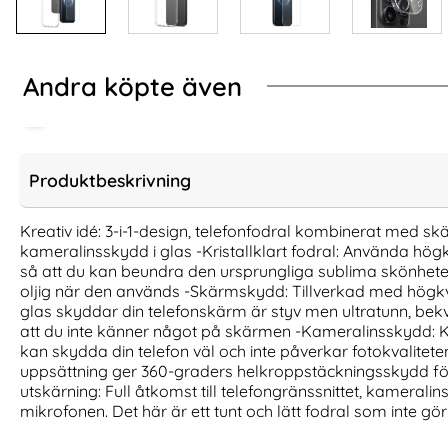
Andra köpte även
Produktbeskrivning
Kreativ idé: 3-i-1-design, telefonfodral kombinerat med s
kameralinsskydd i glas -Kristallklart fodral: Använda högkv
så att du kan beundra den ursprungliga sublima skönheten
oljig när den används -Skärmskydd: Tillverkad med högkv
glas skyddar din telefonskärm är styv men ultratunn, bek
att du inte känner något på skärmen -Kameralinsskydd: 
kan skydda din telefon väl och inte påverkar fotokvalitet
uppsättning ger 360-graders helkroppstäckningsskydd för 
utskärning: Full åtkomst till telefongränssnittet, kamerali
CASEME iPhone 16 Pro Max Fodral
iPhone 16 Pro 2
Multifunktionell Brun
Heltäckande
mikrofonen. Det här är ett tunt och lätt fodral som inte gör
Art. nr 234028
Art. nr 237404
rea pris
rea pris
249 kr
161 kr
tidigare pris
tidigare pris
249 kr
161 kr