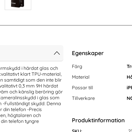
Egenskaper
Egenskaper/attribut för de
Attribut
Värde
Färg
Tr
kärmskydd i härdat glas och
alitativt klart TPU-material,
Material
Hå
 samtidigt som den inte blir
alitativt 0,3 mm 9H härdat
Passar till
iP
väm och känslig beröring gör
Kameralinsskydd i glas som
Tillverkare
N
en -Fullständigt skydd: Denna
din telefon -Precis
nsen, högtalaren och
-PACK Skärmskydd
iPhone 12 Pro Max 2-PACK Skärmskydd
Produktinformation
 Härdat Glas
Heltäckande Härdat Glas
 din telefon tyngre
Art. nr 237413
rea pris
161 kr
tidigare pris
161 kr
SKU:
2