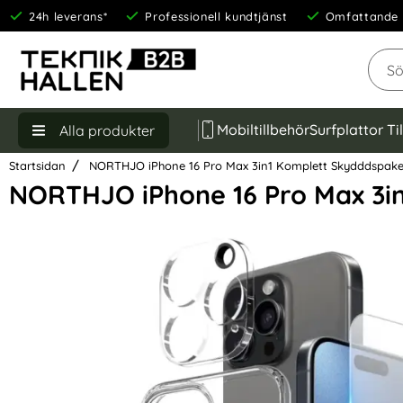
24h leverans*
Professionell kundtjänst
Omfattande 
Sök
Mobiltillbehör
Surfplattor Ti
Alla produkter
Startsidan
NORTHJO iPhone 16 Pro Max 3in1 Komplett Skydddspake
NORTHJO iPhone 16 Pro Max 3i
Hoppa
över
Bilder