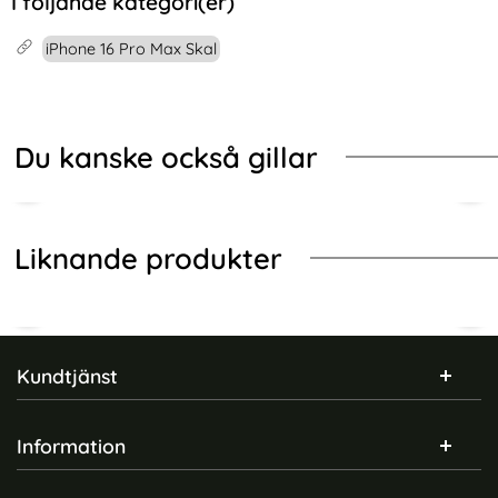
I följande kategori(er)
iPhone 16 Pro Max Skal
Du kanske också gillar
Liknande produkter
Sidfot Blandad info och länkar
Kundtjänst
Information
iPhone 16 Pro Max Skal
holdit iPhone 16 Pro Max