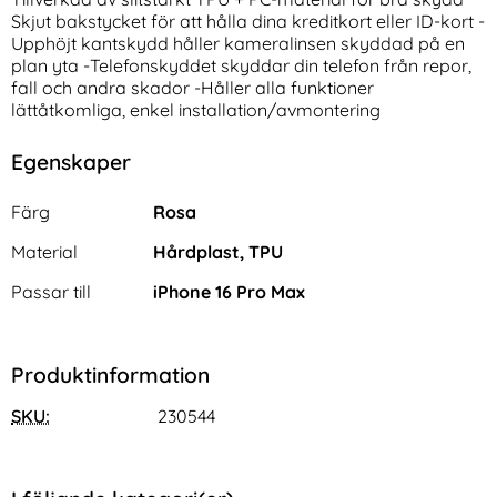
Skjut bakstycket för att hålla dina kreditkort eller ID-kort -
Upphöjt kantskydd håller kameralinsen skyddad på en
plan yta -Telefonskyddet skyddar din telefon från repor,
fall och andra skador -Håller alla funktioner
lättåtkomliga, enkel installation/avmontering
Egenskaper
iPhone 16 Pro 2-PACK
iPhone 16 Pro Fodral
Egenskaper/attribut för denna produkt
Skärmskydd Heltäckande
Rhombus Läder Svart
Attribut
Värde
Färg
Rosa
Art. nr 237404
Art. nr 230044
Härdat Glas
rea pris
rea pris
161 kr
124 kr
tidigare pris
tidigare pris
161 kr
124 kr
Material
Hårdplast, TPU
skydd I Härdat Glas
e 16 Pro 2-PACK Skärmskydd Heltäckande Härdat Glas
Köp
iPhone 16 Pro Fodral Rh
Samsu
Köp
I lager
I lager
Tillgänglighet:
Tillgänglighet:
Passar till
iPhone 16 Pro Max
Produktinformation
SKU:
230544