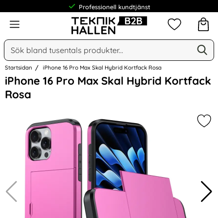
Professionell kundtjänst
Meny
Mina favorit
Sök
Ge
Sök på Narse Group AB
Startsidan
iPhone 16 Pro Max Skal Hybrid Kortfack Rosa
Hoppa
iPhone 16 Pro Max Skal Hybrid Kortfack
över
Rosa
Bilder
Mar