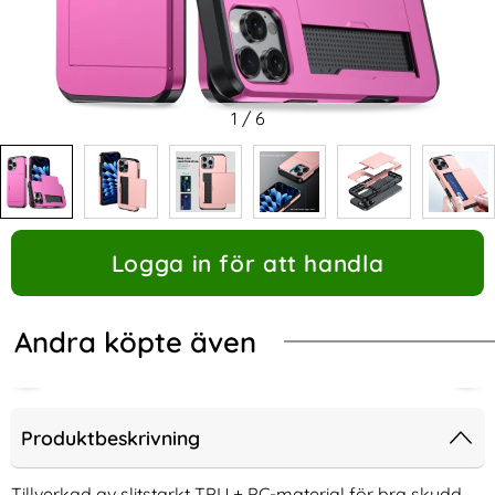
1
/
6
Logga in för att handla
Andra köpte även
Produktbeskrivning
Tillverkad av slitstarkt TPU + PC-material för bra skydd