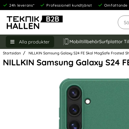
24h leverans*
Professionell kundtjänst
Omfattande 
Sök
Mobiltillbehör
Surfplattor Ti
Alla produkter
Startsidan
NILLKIN Samsung Galaxy S24 FE Skal MagSafe Frosted Sh
NILLKIN Samsung Galaxy S24 FE
Hoppa
över
Bilder