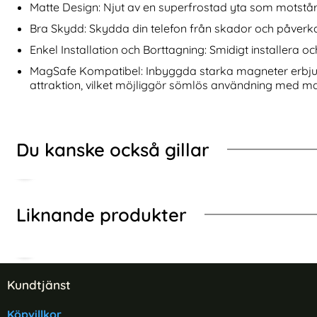
de Skärmskydd I Härdat Glas
2-Pack Samsung A57 Linsskydd I Härdat Glas - Sv
Köp
KHAZNEH Samsung 
Matte Design: Njut av en superfrostad yta som motstår
I lager
I lager
Tillgänglighet:
Tillgänglighet:
Bra Skydd: Skydda din telefon från skador och påver
Enkel Installation och Borttagning: Smidigt installera oc
MagSafe Kompatibel: Inbyggda starka magneter erbj
attraktion, vilket möjliggör sömlös användning med m
Du kanske också gillar
Liknande produkter
Sidfot Blandad info och länkar
Kundtjänst
Köpvillkor