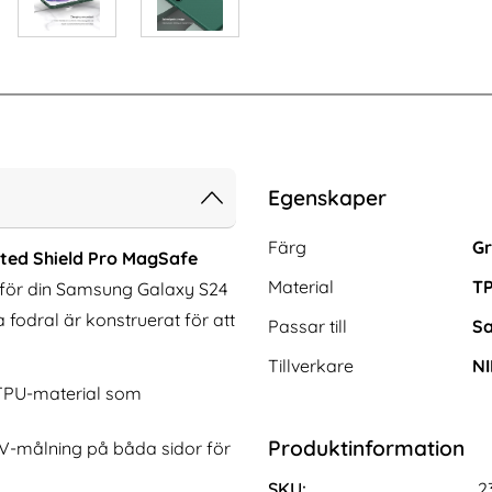
Egenskaper
Egenskaper/attribut för de
Attribut
Värde
Färg
G
ted Shield Pro MagSafe
Material
TP
t för din Samsung Galaxy S24
 fodral är konstruerat för att
Passar till
Sa
Tillverkare
NI
+ TPU-material som
g Galaxy S24 FE
Samsung Galaxy S24 FE Fodral Smart
Produktinformation
UV-målning på båda sidor för
kta Läder Svart
View White
Art. nr 235332
rea pris
374 kr
s
tidigare pris
374 kr
SKU:
2