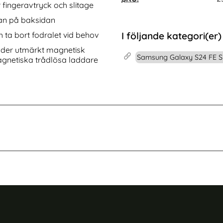
art
Galaxy S24 FE Fodral RFID Äkta Läder Svart
Köp
Samsung Galaxy S24 FE Fodr
Köp
 fingeravtryck och slitage
I lager
Tillgänglighet:
kan på baksidan
h ta bort fodralet vid behov
I följande kategori(er)
uder utmärkt magnetisk
Samsung Galaxy S24 FE S
agnetiska trådlösa laddare