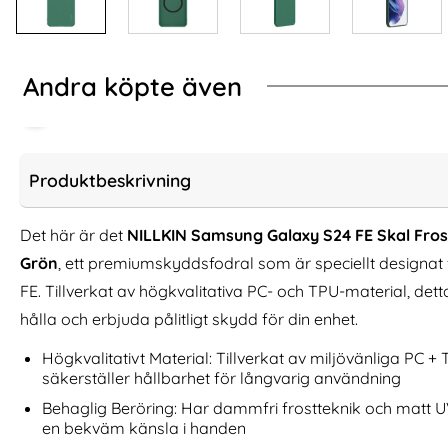
Andra köpte även
Produktbeskrivning
Det här är det
NILLKIN Samsung Galaxy S24 FE Skal Fros
Grön
, ett premiumskyddsfodral som är speciellt designa
FE. Tillverkat av högkvalitativa PC- och TPU-material, detta
hålla och erbjuda pålitligt skydd för din enhet.
Högkvalitativt Material: Tillverkat av miljövänliga PC 
säkerställer hållbarhet för långvarig användning
2-Pack Samsung A57 Linsskydd I
KHAZNEH Samsun
Behaglig Beröring: Har dammfri frostteknik och matt 
Härdat Glas - Svart
Fodral RFID Ä
Art. nr 247476
Art. nr 230944
en bekväm känsla i handen
rea pris
rea pris
111 kr
236 kr
tidigare pris
tidigare pri
111 kr
236 kr