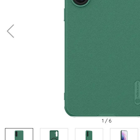
1
/
6