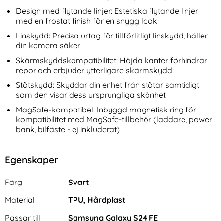
Design med flytande linjer: Estetiska flytande linjer
med en frostat finish för en snygg look
Linskydd: Precisa urtag för tillförlitligt linskydd, håller
din kamera säker
Skärmskyddskompatibilitet: Höjda kanter förhindrar
repor och erbjuder ytterligare skärmskydd
Stötskydd: Skyddar din enhet från stötar samtidigt
som den visar dess ursprungliga skönhet
MagSafe-kompatibel: Inbyggd magnetisk ring för
kompatibilitet med MagSafe-tillbehör (laddare, power
bank, bilfäste - ej inkluderat)
Egenskaper
Egenskaper/attribut för denna produkt
Attribut
Värde
Färg
Svart
Material
TPU, Hårdplast
Passar till
Samsung Galaxy S24 FE