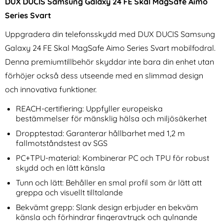
DUX DUCIS Samsung Galaxy 24 FE Skal MagSafe Aimo
Series Svart
Uppgradera din telefonsskydd med DUX DUCIS Samsung
Galaxy 24 FE Skal MagSafe Aimo Series Svart mobilfodral.
Denna premiumtillbehör skyddar inte bara din enhet utan
förhöjer också dess utseende med en slimmad design
Samsung Galaxy S25 Edge
DUX DUCIS Apple Watch
och innovativa funktioner.
Fodral Med Avtagbart
38/40/41/42 mm Armband
Art. nr 238432
Art. nr 246293
Kortfodral Brun
Magnetic Strap (Grön)
rea pris
rea pris
169 kr
169 kr
REACH-certifiering: Uppfyller europeiska
tidigare pris
tidigare pris
169 kr
169 kr
nd Multifunktionell Lila
Galaxy S25 Edge Fodral Med Avtagbart Kortfodral Brun
DUX DUCIS Apple Watch 38/40/41/42 mm
Köp
KHAZN
Köp
bestämmelser för mänsklig hälsa och miljösäkerhet
I lager
I lager
Tillgänglighet:
Tillgänglighet:
Dropptestad: Garanterar hållbarhet med 1,2 m
fallmotståndstest av SGS
PC+TPU-material: Kombinerar PC och TPU för robust
skydd och en lätt känsla
Tunn och lätt: Behåller en smal profil som är lätt att
greppa och visuellt tilltalande
Bekvämt grepp: Slank design erbjuder en bekväm
känsla och förhindrar fingeravtryck och gulnande