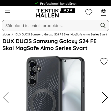
Professionell kundtjänst
Meny
Mina favorit
Sök
Ge
Sök på Narse Group AB
artsidan
DUX DUCIS Samsung Galaxy S24 FE Skal MagSafe Aimo Series Svart
Hoppa
DUX DUCIS Samsung Galaxy S24 FE
över
Skal MagSafe Aimo Series Svart
Bilder
Mar