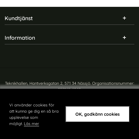
Sidfot Blandad info och länkar
Kundtjänst
Information
Teknikhallen, Hantverksgatan 2, 571 34 Nässjö. Organisationsnummer:
559165-6540
Copyright © teknikhallen.se
Vi använder cookies för
att kunna ge dig en så bra
OK, godkänn cookies
upplevelse som
möjligt.
Läs mer