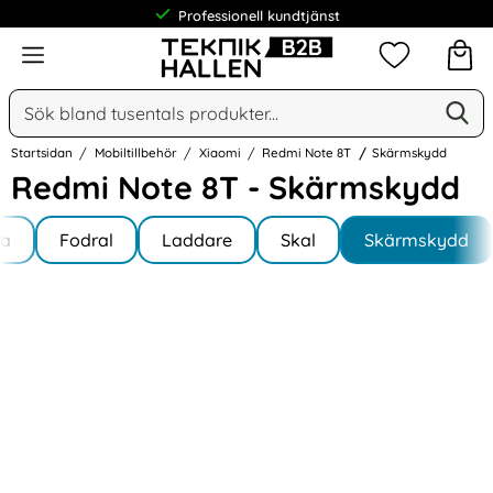
Professionell kundtjänst
Meny
Mina favorit
Sök
Ge
Sök på Narse Group AB
Startsidan
Mobiltillbehör
Xiaomi
Redmi Note 8T
Skärmskydd
Redmi Note 8T - Skärmskydd
Underkategorier
Hoppa
la
till
Fodral
Laddare
Skal
Skärmskydd
i Note 8T
produkter