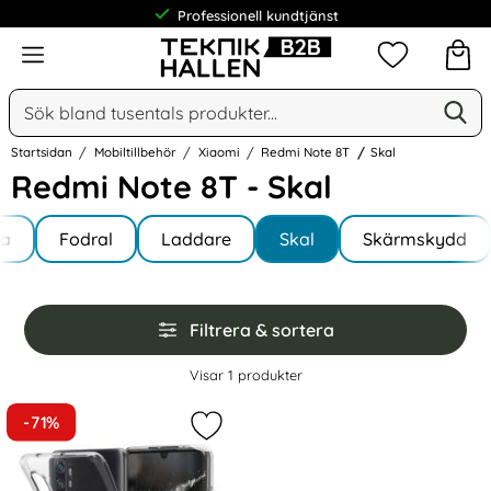
Professionell kundtjänst
Meny
Mina favorit
Sök
Ge
Sök på Narse Group AB
Startsidan
Mobiltillbehör
Xiaomi
Redmi Note 8T
Skal
Redmi Note 8T - Skal
Underkategorier
Hoppa
la
till
Fodral
Laddare
Skal
Skärmskydd
i Note 8T
produkter
Hoppa
Filtrera & sortera
över
filtersektionen
Filtrera & sortera
Visar
1
produkter
produktlista
-71%
Markera xiaomi Redmi Note 8T - Tr