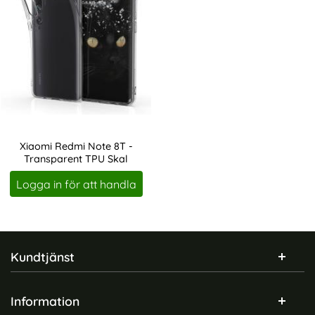
Xiaomi Redmi Note 8T -
Transparent TPU Skal
Art. nr 4957
Logga in för att handla
Sidfot Blandad info och länkar
Kundtjänst
Information