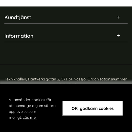
Sidfot Blandad info och länkar
Kundtjänst
Information
Teknikhallen, Hantverksgatan 2, 571 34 Nässjö. Organisationsnummer:
559165-6540
Copyright © teknikhallen.se
Vi använder cookies för
att kunna ge dig en så bra
OK, godkänn cookies
upplevelse som
möjligt.
Läs mer