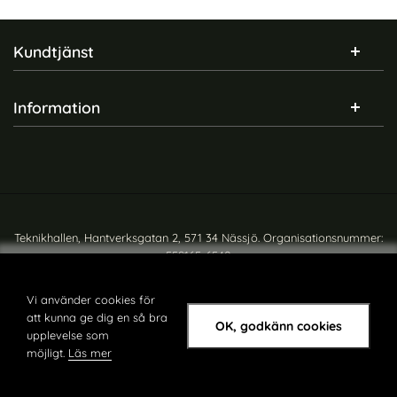
Sidfot Blandad info och länkar
Kundtjänst
Information
Teknikhallen, Hantverksgatan 2, 571 34 Nässjö. Organisationsnummer:
559165-6540
Copyright © teknikhallen.se
Vi använder cookies för
att kunna ge dig en så bra
OK, godkänn cookies
upplevelse som
möjligt.
Läs mer