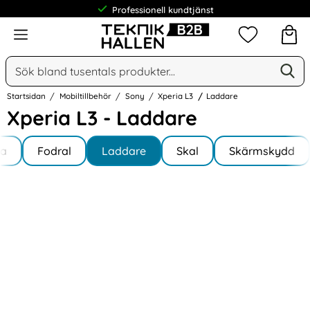
Professionell kundtjänst
Meny
Mina favorit
Sök
Ge
Sök på Narse Group AB
Startsidan
Mobiltillbehör
Sony
Xperia L3
Laddare
Xperia L3 - Laddare
Underkategorier
Hoppa
la
till
Fodral
Laddare
Skal
Skärmskydd
a L3
produkter