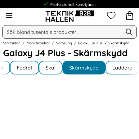
Professionell kundtjänst
Meny
Mina favorit
Sök
Ge
Sök på Narse Group AB
Startsidan
Mobiltillbehör
Samsung
Galaxy J4 Plus
Skärmskydd
Galaxy J4 Plus - Skärmskydd
Underkategorier
Hoppa
la
till
Fodral
Skal
Skärmskydd
Laddare
y J4 Plus
produkter