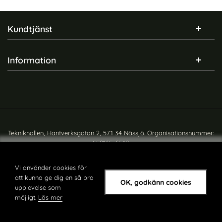
Sidfot Blandad info och länkar
Kundtjänst
Information
Teknikhallen, Hantverksgatan 2, 571 34 Nässjö. Organisationsnummer:
559165-6540
Copyright © teknikhallen.se
Vi använder cookies för
att kunna ge dig en så bra
OK, godkänn cookies
upplevelse som
möjligt.
Läs mer