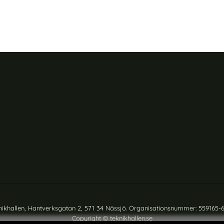
nikhallen, Hantverksgatan 2, 571 34 Nässjö. Organisationsnummer: 559165-
Copyright © teknikhallen.se