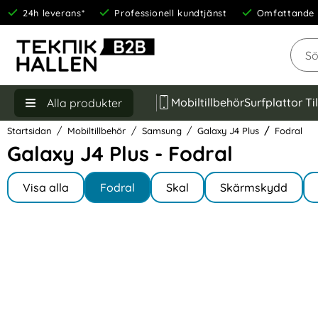
24h leverans*
Professionell kundtjänst
Omfattande 
Sök
Mobiltillbehör
Surfplattor Ti
Alla produkter
Startsidan
Mobiltillbehör
Samsung
Galaxy J4 Plus
Fodral
Galaxy J4 Plus - Fodral
Underkategorier
Hoppa
till
Visa alla
Fodral
Skal
Skärmskydd
I Galaxy J4 Plus
produkter