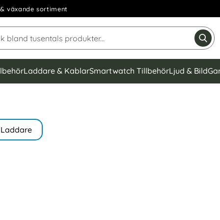
& växande sortiment
Sök på Narse Group AB
Gen
llbehör
Laddare & Kablar
Smartwatch Tillbehör
Ljud & Bild
Ga
Laddare