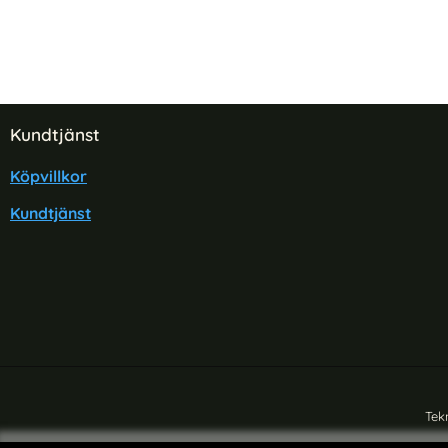
Sidfot Blandad info och länkar
Kundtjänst
Köpvillkor
Kundtjänst
Tek