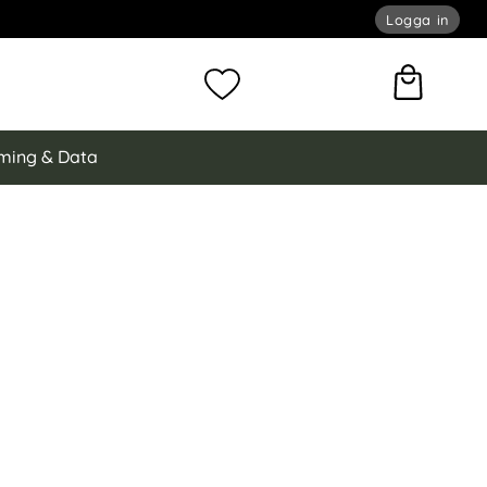
Logga in
omför sökning
Mina favoriter
ming & Data