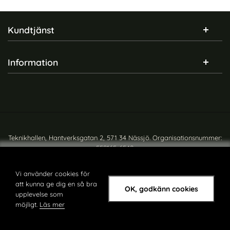
Sidfot Blandad info och länkar
Kundtjänst
Information
Teknikhallen, Hantverksgatan 2, 571 34 Nässjö. Organisationsnummer:
559165-6540
Copyright © teknikhallen.se
Vi använder cookies för
att kunna ge dig en så bra
OK, godkänn cookies
upplevelse som
möjligt.
Läs mer